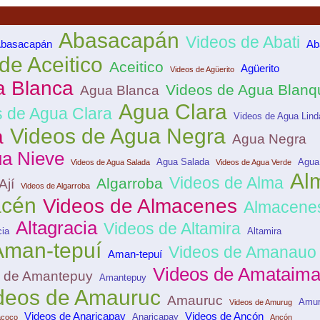
Abasacapán
Videos de Abati
Abasacapán
Ab
de Aceitico
Aceitico
Agüerito
Videos de Agüerito
a Blanca
Videos de Agua Blanq
Agua Blanca
Agua Clara
 de Agua Clara
Videos de Agua Lind
Videos de Agua Negra
a
Agua Negra
a Nieve
Agua Salada
Agua
Videos de Agua Salada
Videos de Agua Verde
Al
Videos de Alma
Algarroba
Ají
Videos de Algarroba
acén
Videos de Almacenes
Almacene
Altagracia
Videos de Altamira
cia
Altamira
Aman-tepuí
Videos de Amanauo
Aman-tepuí
Videos de Amataima
 de Amantepuy
Amantepuy
deos de Amauruc
Amauruc
Amur
Videos de Amurug
Videos de Anaricapay
Videos de Ancón
Anaricapay
coco
Ancón