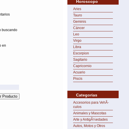
Horoscopo
Aries
ntarios
Tauro
Geminis
Cáncer
on buscando
Leo
Virgo
o en
Libra
Escorpion
Sagitario
Capricornio
Acuario
Piscis
Categorias
Accesorios para VehÃ­
culos
Animales y Mascotas
Arte y AntigÃ¼edades
Autos, Motos y Otros