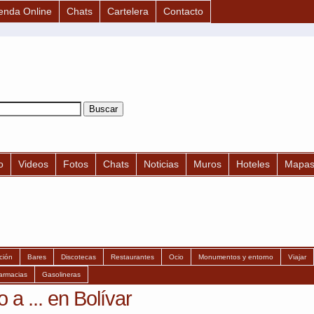
enda Online
Chats
Cartelera
Contacto
o
Videos
Fotos
Chats
Noticias
Muros
Hoteles
Mapa
ción
Bares
Discotecas
Restaurantes
Ocio
Monumentos y entorno
Viajar
armacias
Gasolineras
a ... en Bolívar