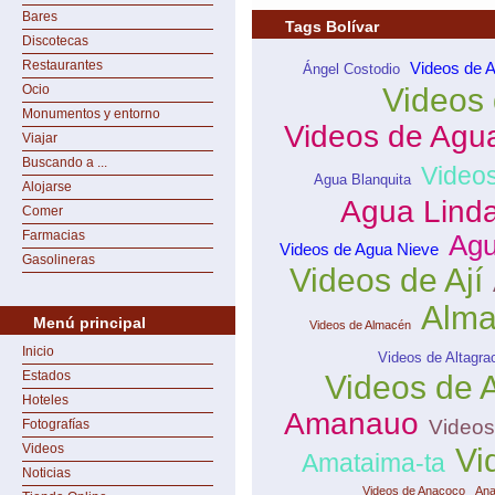
Bares
Tags Bolívar
Discotecas
Restaurantes
Videos de 
Ángel Costodio
Ocio
Videos 
Monumentos y entorno
Videos de Agu
Viajar
Buscando a ...
Videos
Agua Blanquita
Alojarse
Agua Lind
Comer
Farmacias
Agu
Videos de Agua Nieve
Gasolineras
Videos de Ají
Alm
Menú principal
Videos de Almacén
Inicio
Videos de Altagra
Estados
Videos de 
Hoteles
Amanauo
Videos
Fotografías
Videos
Vi
Amataima-ta
Noticias
Videos de Anacoco
Ana