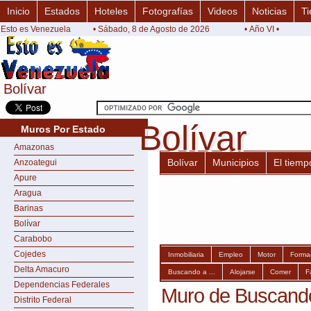
Inicio
Estados
Hoteles
Fotografías
Videos
Noticias
Ti
Esto es Venezuela
• Sábado, 8 de Agosto de 2026
• Año VI •
Bolívar
Bolívar
Bolívar
Bolívar
Muros Por Estado
Amazonas
Bolívar
Municipios
El tiemp
Anzoategui
Apure
Aragua
Barinas
Bolívar
Carabobo
Cojedes
Inmobiliaria
Empleo
Motor
Forma
Delta Amacuro
Buscando a ...
Alojarse
Comer
F
Dependencias Federales
Muro de Buscando 
Distrito Federal