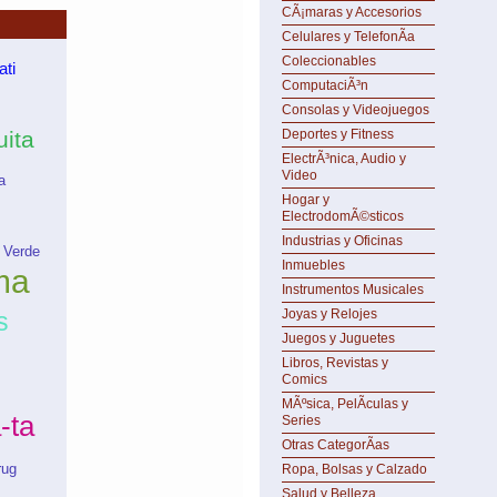
CÃ¡maras y Accesorios
Celulares y TelefonÃ­a
Coleccionables
ati
ComputaciÃ³n
Consolas y Videojuegos
uita
Deportes y Fitness
ElectrÃ³nica, Audio y
Video
a
Hogar y
ElectrodomÃ©sticos
Industrias y Oficinas
 Verde
Inmuebles
ma
Instrumentos Musicales
Joyas y Relojes
s
Juegos y Juguetes
Libros, Revistas y
Comics
MÃºsica, PelÃ­culas y
-ta
Series
Otras CategorÃ­as
ug
Ropa, Bolsas y Calzado
Salud y Belleza