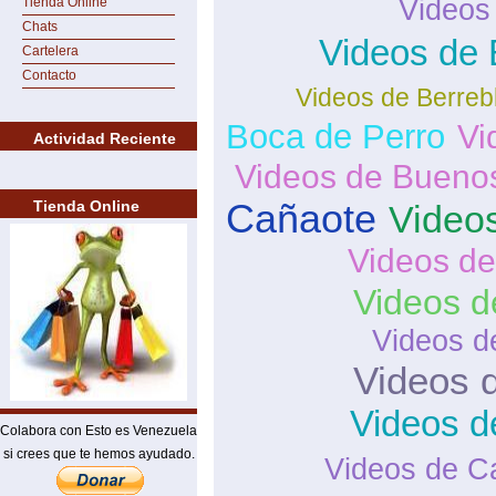
Videos
Tienda Online
Chats
Videos de 
Cartelera
Contacto
Videos de Berreb
Boca de Perro
Vi
Actividad Reciente
Videos de Buenos
Cañaote
Tienda Online
Video
Videos de
Videos d
Videos d
Videos 
Videos d
Colabora con Esto es Venezuela
si crees que te hemos ayudado.
Videos de C