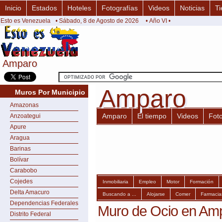
Inicio
Estados
Hoteles
Fotografías
Videos
Noticias
Ti
Esto es Venezuela
• Sábado, 8 de Agosto de 2026
• Año VI •
Amparo
Amparo
Amparo
Amparo
Muros Por Municipio
Amazonas
Amparo
El tiempo
Videos
Fot
Anzoategui
Apure
Aragua
Barinas
Bolívar
Carabobo
Cojedes
Inmobiliaria
Empleo
Motor
Formación
Delta Amacuro
Buscando a ...
Alojarse
Comer
Farmacia
Dependencias Federales
Muro de Ocio en Am
Distrito Federal