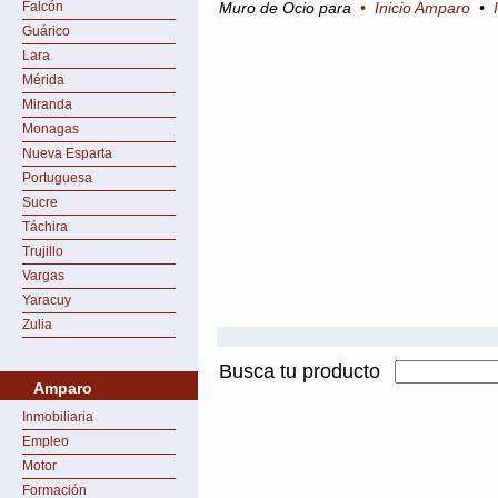
Falcón
Muro de Ocio para
•
Inicio Amparo
•
Guárico
Lara
Mérida
Miranda
Monagas
Nueva Esparta
Portuguesa
Sucre
Táchira
Trujillo
Vargas
Yaracuy
Zulia
Busca tu producto
Amparo
Inmobiliaria
Empleo
Motor
Formación