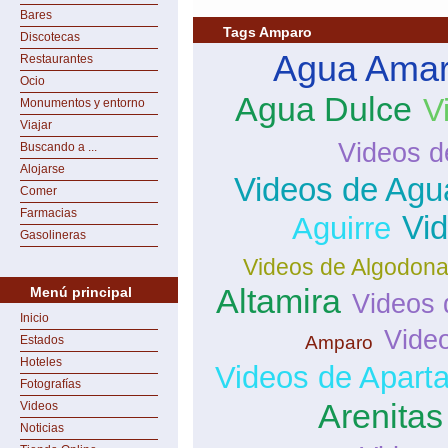
Bares
Tags Amparo
Discotecas
Agua Amari
Restaurantes
Ocio
Agua Dulce
V
Monumentos y entorno
Viajar
Videos d
Buscando a ...
Alojarse
Videos de Agu
Comer
Farmacias
Vi
Aguirre
Gasolineras
Videos de Algodona
Altamira
Menú principal
Videos
Inicio
Vide
Amparo
Estados
Hoteles
Videos de Apart
Fotografías
Arenitas
Videos
Noticias