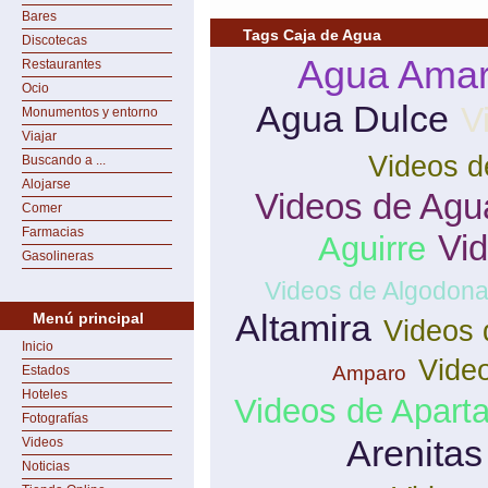
Bares
Tags Caja de Agua
Discotecas
Agua Amari
Restaurantes
Ocio
Agua Dulce
V
Monumentos y entorno
Viajar
Videos d
Buscando a ...
Alojarse
Videos de Agu
Comer
Farmacias
Vi
Aguirre
Gasolineras
Videos de Algodona
Altamira
Menú principal
Videos
Inicio
Vide
Amparo
Estados
Hoteles
Videos de Apart
Fotografías
Arenitas
Videos
Noticias