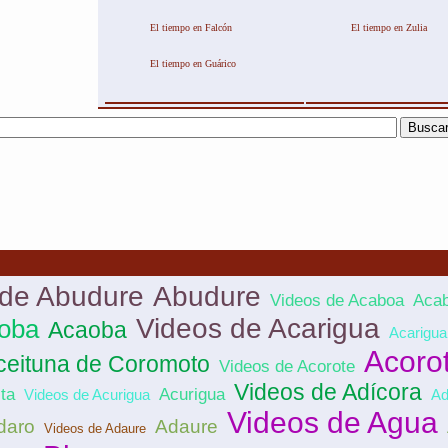
El tiempo en Falcón
El tiempo en Zulia
El tiempo en Guárico
 de Abudure
Abudure
Videos de Acaboa
Aca
Videos de Acarigua
aoba
Acaoba
Acarigua
Acoro
ceituna de Coromoto
Videos de Acorote
Videos de Adícora
ta
Acurigua
Videos de Acurigua
Ad
Videos de Agua
daro
Adaure
Videos de Adaure