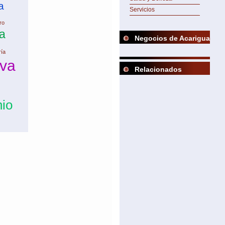
a
Servicios
ro
a
Negocios de Acarigua
ía
iva
Relacionados
nio