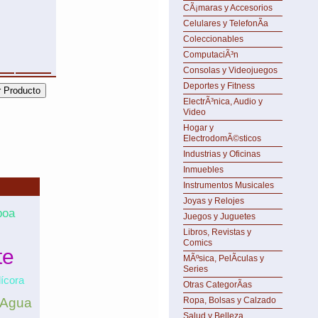
CÃ¡maras y Accesorios
Celulares y TelefonÃ­a
Coleccionables
ComputaciÃ³n
Consolas y Videojuegos
Deportes y Fitness
ElectrÃ³nica, Audio y
Video
Hogar y
ElectrodomÃ©sticos
Industrias y Oficinas
Inmuebles
Instrumentos Musicales
Joyas y Relojes
boa
Juegos y Juguetes
Libros, Revistas y
Comics
te
MÃºsica, PelÃ­culas y
Series
ícora
Otras CategorÃ­as
Agua
Ropa, Bolsas y Calzado
Salud y Belleza