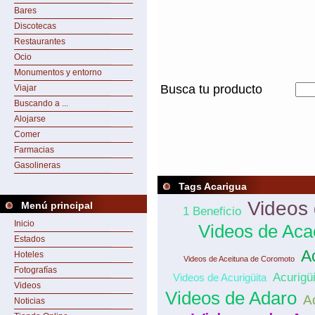
Bares
Discotecas
Restaurantes
Ocio
Monumentos y entorno
Busca tu producto
Viajar
Buscando a ...
Alojarse
Comer
Farmacias
Gasolineras
Tags Acarigua
Videos
Menú principal
1 Beneficio
Inicio
Videos de Ac
Estados
A
Hoteles
Videos de Aceituna de Coromoto
Fotografías
Acurigüi
Videos de Acurigüita
Videos
Videos de Adaro
A
Noticias