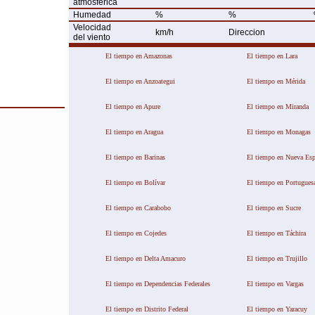
atmosférica
Humedad
%
%
Velocidad
km/h
Direccion
del viento
El tiempo en Amazonas
El tiempo en Lara
El tiempo en Anzoategui
El tiempo en Mérida
This page can't load Google Maps correctl
El tiempo en Apure
El tiempo en Miranda
OK
Do you own this website?
El tiempo en Aragua
El tiempo en Monagas
El tiempo en Barinas
El tiempo en Nueva Esp
El tiempo en Bolívar
El tiempo en Portugues
El tiempo en Carabobo
El tiempo en Sucre
El tiempo en Cojedes
El tiempo en Táchira
El tiempo en Delta Amacuro
El tiempo en Trujillo
El tiempo en Dependencias Federales
El tiempo en Vargas
El tiempo en Distrito Federal
El tiempo en Yaracuy