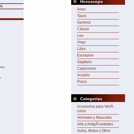
Horoscopo
%
Aries
Tauro
Geminis
Cáncer
Leo
y.
Virgo
Libra
Escorpion
Sagitario
arta
Capricornio
Acuario
a
Piscis
Categorias
Accesorios para VehÃ­
culos
Animales y Mascotas
Arte y AntigÃ¼edades
Autos, Motos y Otros