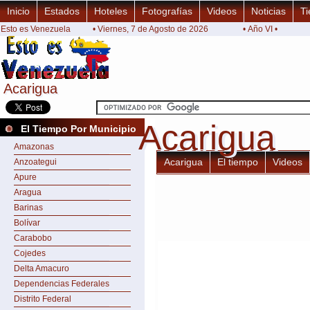
Inicio
Estados
Hoteles
Fotografías
Videos
Noticias
Ti
Esto es Venezuela
• Viernes, 7 de Agosto de 2026
• Año VI •
Acarigua
Acarigua
Acarigua
Acarigua
El Tiempo Por Municipio
Amazonas
Acarigua
El tiempo
Videos
Anzoategui
Apure
Aragua
Barinas
Bolívar
Carabobo
Cojedes
Delta Amacuro
Dependencias Federales
Distrito Federal