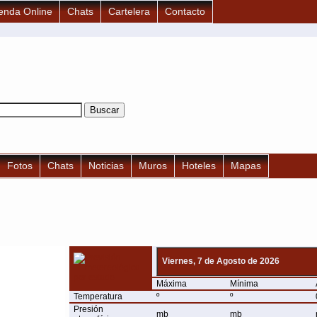
enda Online
Chats
Cartelera
Contacto
Fotos
Chats
Noticias
Muros
Hoteles
Mapas
Viernes, 7 de Agosto de 2026
Máxima
Mínima
Temperatura
º
º
Presión
mb
mb