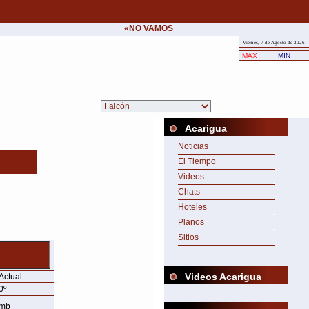
«NO VAMOS A CEDER NUNCA AL CHANTAJE 
Viernes, 7 de Agosto de 2026
MAX
MIN
Acarigua
Noticias
El Tiempo
Videos
Chats
Hoteles
Planos
Sitios
Videos Acarigua
Actual
0º
mb