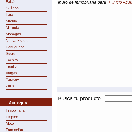
Falcón
Muro de Inmobiliaria para
•
Inicio Acu
Guárico
Lara
Mérida
Miranda
Monagas
Nueva Esparta
Portuguesa
Sucre
Táchira
Trujillo
Vargas
Yaracuy
Zulia
Busca tu producto
Acurigua
Inmobiliaria
Empleo
Motor
Formación