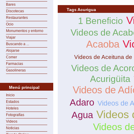
Bares
Tags Acurigua
Discotecas
V
Restaurantes
1 Beneficio
Ocio
Videos de Aca
Monumentos y entorno
Viajar
Vi
Acaoba
Buscando a ...
Alojarse
Videos de Aceituna de
Comer
Farmacias
Videos de Acor
Gasolineras
Acurigüita
Videos de Adí
Menú principal
Inicio
Adaro
Videos de 
Estados
Hoteles
Videos 
Agua
Fotografías
Videos
Videos d
Noticias