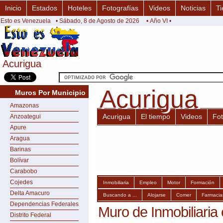
Inicio
Estados
Hoteles
Fotografías
Videos
Noticias
Ti
Esto es Venezuela
• Sábado, 8 de Agosto de 2026
• Año VI •
Acurigua
Acurigua
Acurigua
Acurigua
Muros Por Municipio
Amazonas
Acurigua
El tiempo
Videos
Fo
Anzoategui
Apure
Aragua
Barinas
Bolívar
Carabobo
Cojedes
Inmobiliaria
Empleo
Motor
Formación
Delta Amacuro
Buscando a ...
Alojarse
Comer
Farmacia
Dependencias Federales
Muro de Inmobiliaria
Distrito Federal