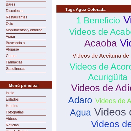
Bares
Tags Agua Colorada
Discotecas
V
Restaurantes
1 Beneficio
Ocio
Videos de Aca
Monumentos y entorno
Viajar
Vi
Acaoba
Buscando a ...
Alojarse
Videos de Aceituna de
Comer
Farmacias
Videos de Acor
Gasolineras
Acurigüita
Videos de Adí
Menú principal
Inicio
Adaro
Videos de 
Estados
Hoteles
Videos 
Agua
Fotografías
Videos
Videos d
Noticias