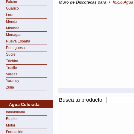
Falcón
Muro de Discotecas para
•
Inicio Agu
Guárico
Lara
Mérida
Miranda
Monagas
Nueva Esparta
Portuguesa
Sucre
Táchira
Trujillo
Vargas
Yaracuy
Zulia
Busca tu producto
Agua Colorada
Inmobiliaria
Empleo
Motor
Formación