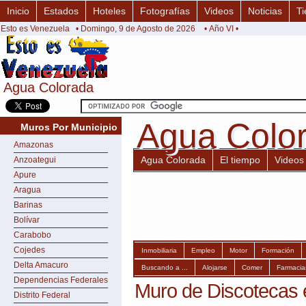
Inicio
Estados
Hoteles
Fotografías
Videos
Noticias
Ti
Esto es Venezuela
• Domingo, 9 de Agosto de 2026
• Año VI •
Agua Colorada
Agua Colorada
Agua Colo
Agua Colo
Muros Por Municipio
Amazonas
Agua Colorada
El tiempo
Videos
Anzoategui
Apure
Aragua
Barinas
Bolívar
Carabobo
Cojedes
Inmobiliaria
Empleo
Motor
Formación
Delta Amacuro
Buscando a ...
Alojarse
Comer
Farmacia
Dependencias Federales
Muro de Discotecas 
Distrito Federal