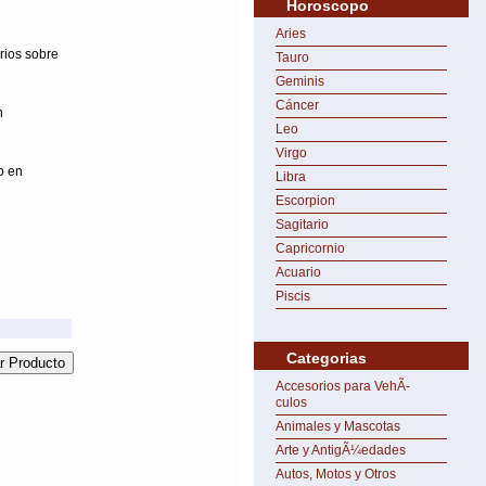
Horoscopo
Aries
rios sobre
Tauro
Geminis
Cáncer
n
Leo
Virgo
o en
Libra
Escorpion
Sagitario
Capricornio
Acuario
Piscis
Categorias
Accesorios para VehÃ­
culos
Animales y Mascotas
Arte y AntigÃ¼edades
Autos, Motos y Otros