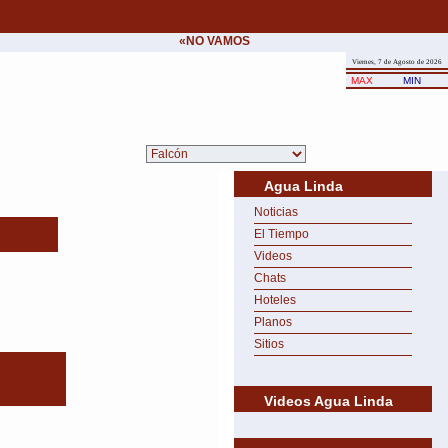
«NO VAMOS A CEDER NUNCA AL CHANTAJE 
Viernes, 7 de Agosto de 2026
MAX
MIN
Agua Linda
Noticias
El Tiempo
Videos
Chats
Hoteles
Planos
Sitios
Videos Agua Linda