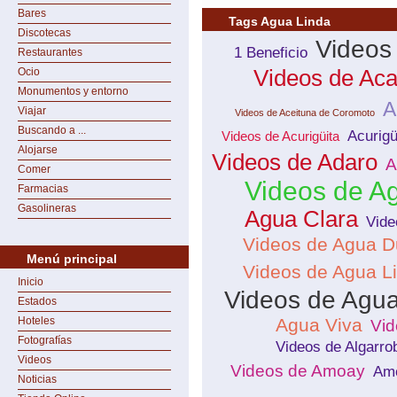
Bares
Tags Agua Linda
Discotecas
Videos
1 Beneficio
Restaurantes
Ocio
Videos de Ac
Monumentos y entorno
A
Viajar
Videos de Aceituna de Coromoto
Buscando a ...
Acurigü
Videos de Acurigüita
Alojarse
Videos de Adaro
A
Comer
Videos de A
Farmacias
Gasolineras
Agua Clara
Vide
Videos de Agua D
Menú principal
Videos de Agua L
Inicio
Videos de Agu
Estados
Hoteles
Agua Viva
Vid
Fotografías
Videos de Algarrob
Videos
Videos de Amoay
Am
Noticias