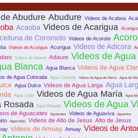
 de Abudure
Abudure
Videos de Acaboa
Aca
Videos de Acarigua
aoba
Acaoba
Acarigu
Acoro
ceituna de Coromoto
Videos de Acorote
Videos de Adícora
ita
Acurigua
Videos de Acurigua
A
Videos de Agua
daro
Adaure
Videos de Adaure
gua Blanca
Videos de Agua Cla
Agua Blanca
os de Agua Colorada
Agua Colorada
Videos de Agua de Hierro
Agua de Hie
Agua Lar
ulce
Videos de Agua Larga
Agua Dulce
Videos de Agua María
inda
Agua Linda
Agua Ma
Videos de Agua V
a Rosada
Agua Rosada
eos de Aguacates
Videos de Aguaviva
Aguacates
Aguaviva
Videos de Alto de Jesus
Alto de Jesus
ito
Algarrobito
Videos de Anto
Videos de Amuay
oay
Amuay
Antonio