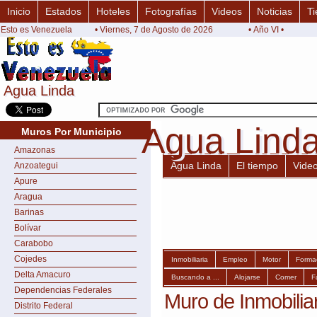
Inicio
Estados
Hoteles
Fotografías
Videos
Noticias
Ti
Esto es Venezuela
• Viernes, 7 de Agosto de 2026
• Año VI •
Agua Linda
Agua Linda
Agua Lind
Agua Lind
Muros Por Municipio
Amazonas
Agua Linda
El tiempo
Vide
Anzoategui
Apure
Aragua
Barinas
Bolívar
Carabobo
Cojedes
Inmobiliaria
Empleo
Motor
Forma
Delta Amacuro
Buscando a ...
Alojarse
Comer
F
Dependencias Federales
Muro de Inmobilia
Distrito Federal