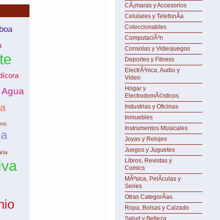
CÃ¡maras y Accesorios
Celulares y TelefonÃ­a
Coleccionables
boa
ComputaciÃ³n
a
Consolas y Videojuegos
te
Deportes y Fitness
ElectrÃ³nica, Audio y
dícora
Video
Hogar y
Agua
ElectrodomÃ©sticos
ra
Industrias y Oficinas
Inmuebles
rro
Instrumentos Musicales
ga
Joyas y Relojes
Juegos y Juguetes
ría
Libros, Revistas y
iva
Comics
MÃºsica, PelÃ­culas y
Series
Otras CategorÃ­as
nio
Ropa, Bolsas y Calzado
Salud y Belleza