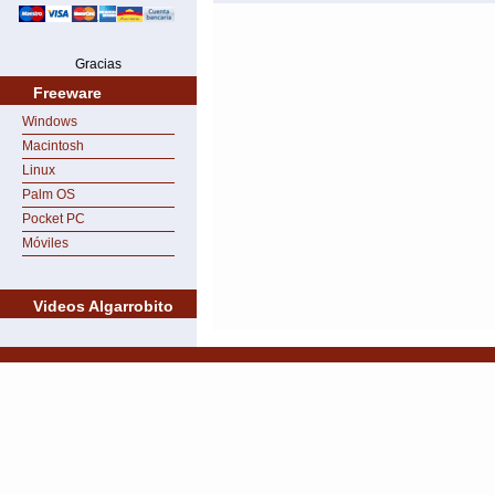
Gracias
Freeware
Windows
Macintosh
Linux
Palm OS
Pocket PC
Móviles
Videos Algarrobito