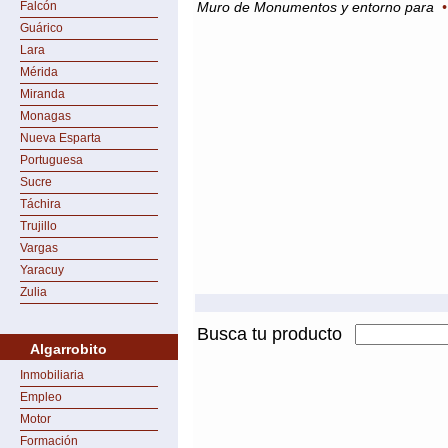
Falcón
Muro de Monumentos y entorno para
Guárico
Lara
Mérida
Miranda
Monagas
Nueva Esparta
Portuguesa
Sucre
Táchira
Trujillo
Vargas
Yaracuy
Zulia
Busca tu producto
Algarrobito
Inmobiliaria
Empleo
Motor
Formación