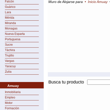
Falcón
Muro de Alojarse para
•
Inicio Amuay
Guárico
Lara
Mérida
Miranda
Monagas
Nueva Esparta
Portuguesa
Sucre
Táchira
Trujillo
Vargas
Yaracuy
Zulia
Busca tu producto
Amuay
Inmobiliaria
Empleo
Motor
Formación