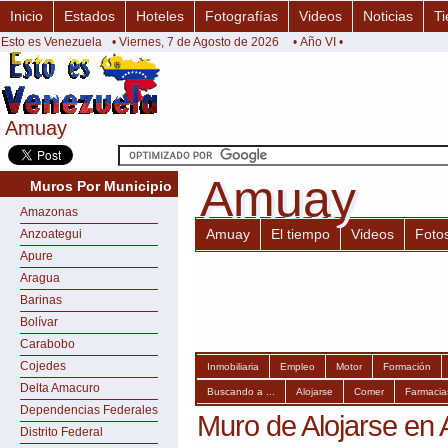
Inicio
Estados
Hoteles
Fotografías
Videos
Noticias
Ti
Esto es Venezuela
• Viernes, 7 de Agosto de 2026
• Año VI •
Amuay
Amuay
Amuay
Amuay
Muros Por Municipio
Amazonas
Amuay
El tiempo
Videos
Foto
Anzoategui
Apure
Aragua
Barinas
Bolívar
Carabobo
Cojedes
Inmobiliaria
Empleo
Motor
Formación
Delta Amacuro
Buscando a ...
Alojarse
Comer
Farmacia
Dependencias Federales
Muro de Alojarse en
Distrito Federal