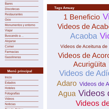
Bares
Tags Amuay
Discotecas
V
Restaurantes
1 Beneficio
Ocio
Videos de Aca
Monumentos y entorno
Viajar
Vi
Acaoba
Buscando a ...
Alojarse
Videos de Aceituna de
Comer
Farmacias
Videos de Acor
Gasolineras
Acurigüita
Videos de Adí
Menú principal
Inicio
Adaro
Videos de 
Estados
Hoteles
Videos 
Agua
Fotografías
Videos
Videos d
Noticias