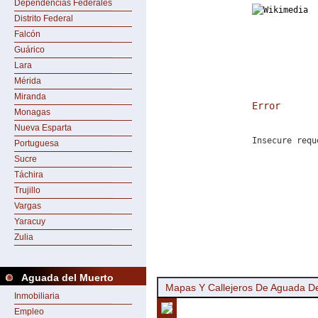
Dependencias Federales
Distrito Federal
Falcón
Guárico
Lara
Mérida
Miranda
Error
Monagas
Nueva Esparta
Insecure requ
Portuguesa
Sucre
Táchira
Trujillo
Vargas
Yaracuy
Zulia
Aguada del Muerto
Mapas Y Callejeros De Aguada D
Inmobiliaria
Empleo