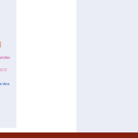
l
arrobo
uco
La Vera
e