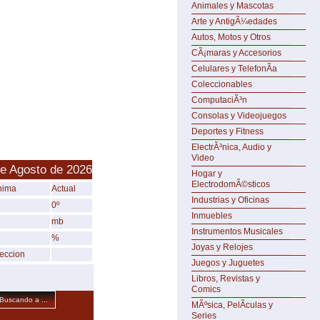
Animales y Mascotas
Arte y AntigÃ¼edades
Autos, Motos y Otros
CÃ¡maras y Accesorios
Celulares y TelefonÃ­a
Coleccionables
ComputaciÃ³n
Consolas y Videojuegos
Deportes y Fitness
ElectrÃ³nica, Audio y
Video
de Agosto de 2026
Hogar y
ElectrodomÃ©sticos
nima
Actual
Industrias y Oficinas
0º
Inmuebles
mb
Instrumentos Musicales
%
Joyas y Relojes
reccion
Juegos y Juguetes
Libros, Revistas y
Comics
Buscando a ...
MÃºsica, PelÃ­culas y
Series