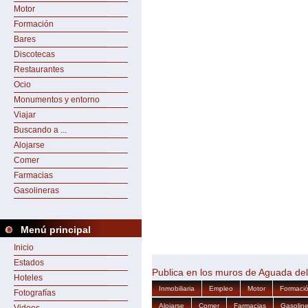
Motor
Formación
Bares
Discotecas
Restaurantes
Ocio
Monumentos y entorno
Viajar
Buscando a ...
Alojarse
Comer
Farmacias
Gasolineras
Menú principal
Inicio
Estados
Publica en los muros de Aguada de
Hoteles
Inmobiliaria
Empleo
Motor
Formaci
Fotografías
Alojarse
Comer
Farmacias
Gasoline