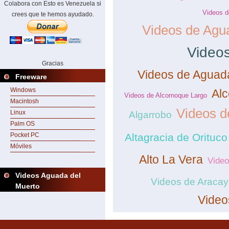
Colabora con Esto es Venezuela si
Videos d
crees que te hemos ayudado.
Videos de Agua
Videos
Gracias
Videos de Aguad
Freeware
Windows
Alc
Videos de Alcornoque Largo
Macintosh
Videos d
Linux
Algarrobo
Palm OS
Pocket PC
Altagracia de Orituco
Móviles
Alto La Vera
Vide
Videos Aguada del
Videos de Aracay
Muerto
Video