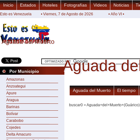
Inicio
Estados
Hoteles
Fotografías
Videos
Noticias
Ti
Esto es Venezuela
• Viernes, 7 de Agosto de 2026
• Año VI •
Aguada del Muerto
Aguada del Muerto
Aguada de
Aguada de
Por Municipio
Amazonas
Anzoategui
Aguada del Muerto
El tiempo
Apure
Aragua
buscar0 = Aguada+del+Muerto+(Guárico)
Barinas
Bolívar
Carabobo
Cojedes
Delta Amacuro