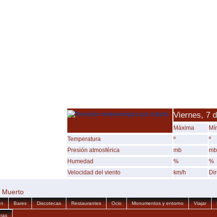
Viernes, 7 
Máxima
Mí
Temperatura
º
º
Presión atmosférica
mb
mb
Humedad
%
%
Velocidad del viento
km/h
Di
l Muerto
ón
Bares
Discotecas
Restaurantes
Ocio
Monumentos y entorno
Viajar
ras