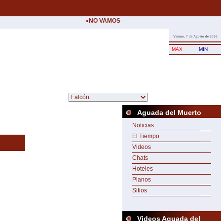
«NO VAMOS A CEDER NUNCA AL CHANTAJE D
Viernes, 7 de Agosto de 2026
MAX
MIN
Aguada del Muerto
Noticias
El Tiempo
Videos
Chats
Hoteles
Planos
Sitios
Videos Aguada del