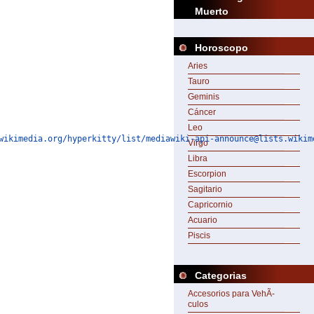
Muerto
Horoscopo
Aries
Tauro
Geminis
Cáncer
Leo
wikimedia.org/hyperkitty/list/mediawiki-api-announce@lists.wikim
Virgo
Libra
Escorpion
Sagitario
Capricornio
Acuario
Piscis
Categorias
Accesorios para VehÃ­
culos