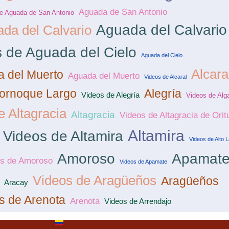
Aguada de San Antonio
e Aguada de San Antonio
Aguada del Calvario
da del Calvario
 de Aguada del Cielo
Aguada del Cielo
Alcara
a del Muerto
Aguada del Muerto
Videos de Alcaral
ornoque Largo
Alegría
Videos de Alegría
Videos de Alg
e Altagracia
Altagracia
Videos de Altagracia de Orit
Altamira
Videos de Altamira
Videos de Alto 
Amoroso
Apamat
os de Amoroso
Videos de Apamate
Videos de Aragüeños
Aragüeños
Aracay
s de Arenota
Arenota
Videos de Arrendajo