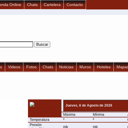
enda Online
Chats
Cartelera
Contacto
po
Videos
Fotos
Chats
Noticias
Muros
Hoteles
Mapa
Jueves, 6 de Agosto de 2026
Máxima
Mínima
Temperatura
º
º
Presión
mb
mb