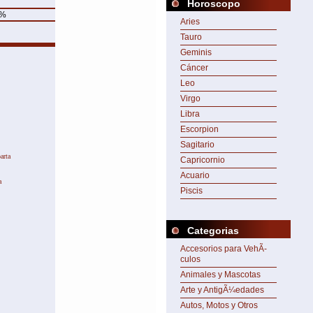
Horoscopo
%
Aries
Tauro
Geminis
Cáncer
Leo
y.
Virgo
Libra
Escorpion
Sagitario
arta
Capricornio
Acuario
a
Piscis
Categorias
Accesorios para VehÃ­
culos
Animales y Mascotas
Arte y AntigÃ¼edades
Autos, Motos y Otros