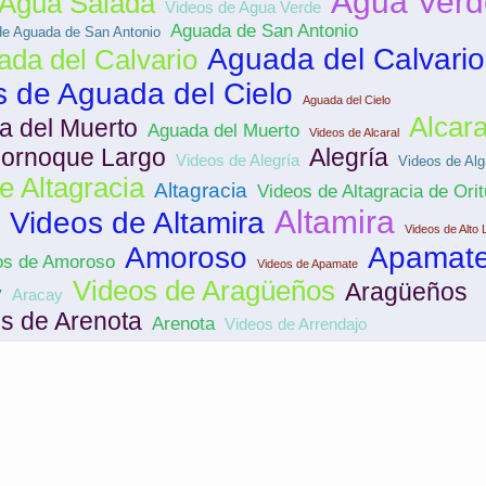
Agua Verd
Agua Salada
Videos de Agua Verde
Aguada de San Antonio
de Aguada de San Antonio
Aguada del Calvario
ada del Calvario
s de Aguada del Cielo
Aguada del Cielo
Alcara
a del Muerto
Aguada del Muerto
Videos de Alcaral
cornoque Largo
Alegría
Videos de Alegría
Videos de Alg
e Altagracia
Altagracia
Videos de Altagracia de Ori
Altamira
Videos de Altamira
Videos de Alto 
Amoroso
Apamat
os de Amoroso
Videos de Apamate
Videos de Aragüeños
Aragüeños
y
Aracay
s de Arenota
Arenota
Videos de Arrendajo