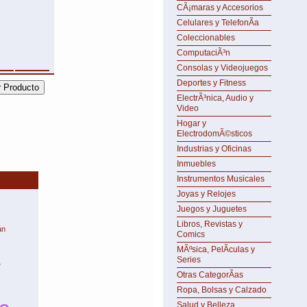
CÃ¡maras y Accesorios
Celulares y TelefonÃ­a
Coleccionables
ComputaciÃ³n
Consolas y Videojuegos
Deportes y Fitness
ElectrÃ³nica, Audio y
Video
Hogar y
ElectrodomÃ©sticos
Industrias y Oficinas
Inmuebles
Instrumentos Musicales
Joyas y Relojes
Juegos y Juguetes
Libros, Revistas y
án
Comics
MÃºsica, PelÃ­culas y
e
Series
Otras CategorÃ­as
Ropa, Bolsas y Calzado
Salud y Belleza