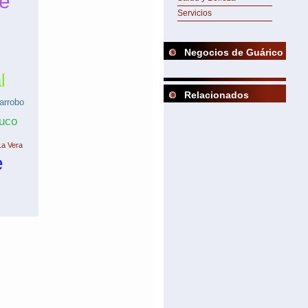
e
Servicios
Negocios de Guárico
l
Relacionados
arrobo
tuco
La Vera
e