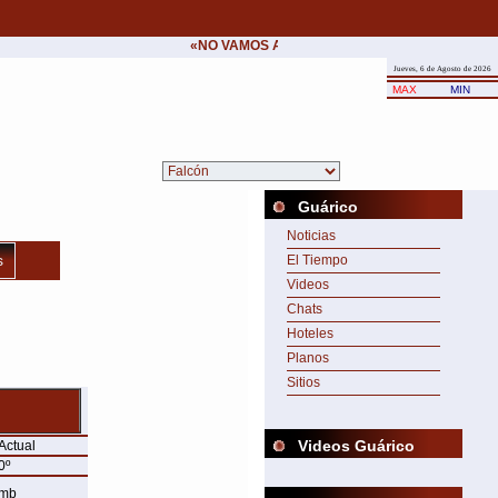
«NO VAMOS A CEDER NUNCA AL CHANTAJE DE
Jueves, 6 de Agosto de 2026
MAX
MIN
Guárico
Noticias
s
El Tiempo
Videos
Chats
Hoteles
Planos
Sitios
Videos Guárico
Actual
0º
mb