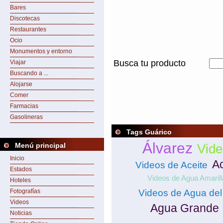
Bares
Discotecas
Restaurantes
Ocio
Monumentos y entorno
Busca tu producto
Viajar
Buscando a ...
Alojarse
Comer
Farmacias
Gasolineras
Tags Guárico
Álvarez
Menú principal
Vide
Inicio
Ac
Videos de Aceite
Estados
Videos de Agua Amarill
Hoteles
Fotografías
Videos de Agua del
Videos
Agua Grande
Noticias