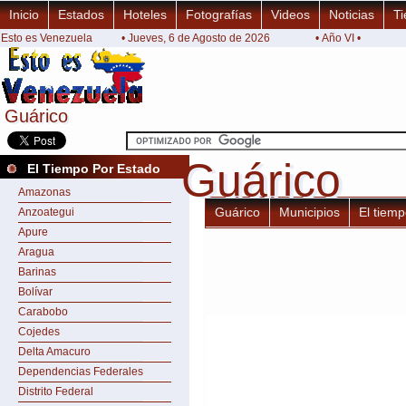
Inicio
Estados
Hoteles
Fotografías
Videos
Noticias
Ti
Esto es Venezuela
• Jueves, 6 de Agosto de 2026
• Año VI •
Guárico
Guárico
Guárico
Guárico
El Tiempo Por Estado
Amazonas
Guárico
Municipios
El tiem
Anzoategui
Apure
Aragua
Barinas
Bolívar
Carabobo
Cojedes
Delta Amacuro
Dependencias Federales
Distrito Federal