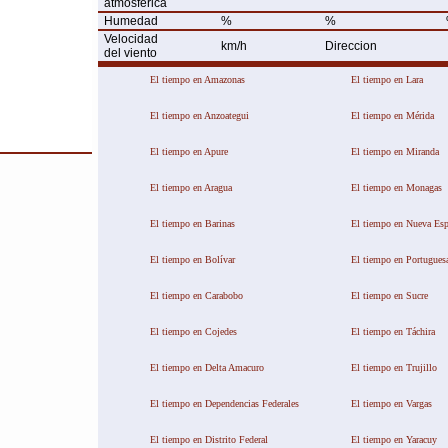
atmosférica
Humedad
%
%
Velocidad
km/h
Direccion
del viento
El tiempo en Amazonas
El tiempo en Lara
El tiempo en Anzoategui
El tiempo en Mérida
This page can't load Google Maps correctl
El tiempo en Apure
El tiempo en Miranda
OK
Do you own this website?
El tiempo en Aragua
El tiempo en Monagas
El tiempo en Barinas
El tiempo en Nueva Esp
El tiempo en Bolívar
El tiempo en Portugues
El tiempo en Carabobo
El tiempo en Sucre
El tiempo en Cojedes
El tiempo en Táchira
El tiempo en Delta Amacuro
El tiempo en Trujillo
El tiempo en Dependencias Federales
El tiempo en Vargas
El tiempo en Distrito Federal
El tiempo en Yaracuy