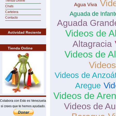
Vid
Tienda Online
Agua Viva
Chats
Cartelera
Aguada de Infant
Contacto
Aguada Grand
Videos de Al
Actividad Reciente
Altagracia
Tienda Online
Videos de Al
Videos
Videos de Anzoá
Vid
Aregue
Videos de Areni
Colabora con Esto es Venezuela
Videos de Aur
si crees que te hemos ayudado.