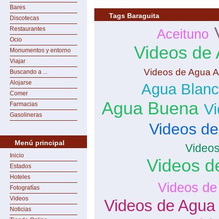
Bares
Tags Baraguita
Discotecas
Restaurantes
Aceituno
Ocio
Videos de 
Monumentos y entorno
Viajar
Videos de Agua A
Buscando a ...
Alojarse
Agua Blan
Comer
Agua Buena
Farmacias
Vi
Gasolineras
Videos de
Menú principal
Videos
Inicio
Videos d
Estados
Hoteles
Videos de
Fotografías
Videos
Videos de Agua 
Noticias