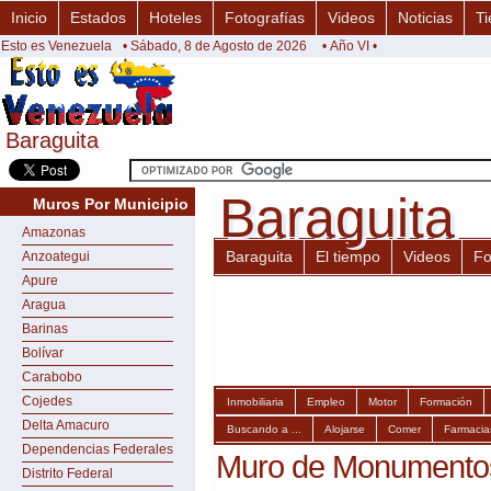
Inicio
Estados
Hoteles
Fotografías
Videos
Noticias
Ti
Esto es Venezuela
• Sábado, 8 de Agosto de 2026
• Año VI •
Baraguita
Baraguita
Baraguita
Baraguita
Muros Por Municipio
Amazonas
Baraguita
El tiempo
Videos
Fo
Anzoategui
Apure
Aragua
Barinas
Bolívar
Carabobo
Cojedes
Inmobiliaria
Empleo
Motor
Formación
Delta Amacuro
Buscando a ...
Alojarse
Comer
Farmacia
Dependencias Federales
Muro de Monumentos 
Distrito Federal