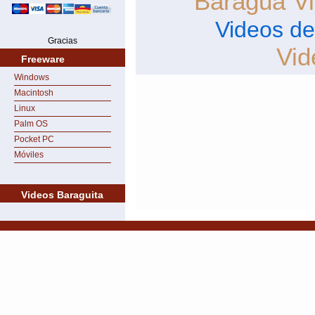
Baragua
V
Videos d
Gracias
Vid
Freeware
Windows
Macintosh
Linux
Palm OS
Pocket PC
Móviles
Videos Baraguita