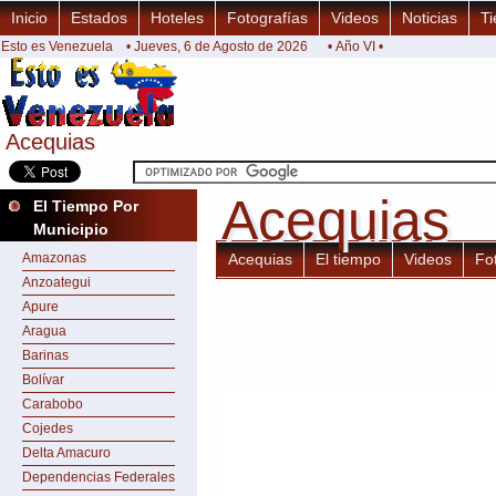
Inicio
Estados
Hoteles
Fotografías
Videos
Noticias
Ti
Esto es Venezuela
• Jueves, 6 de Agosto de 2026
• Año VI •
Acequias
Acequias
Acequias
Acequias
El Tiempo Por
Municipio
Amazonas
Acequias
El tiempo
Videos
Fo
Anzoategui
Apure
Aragua
Barinas
Bolívar
Carabobo
Cojedes
Delta Amacuro
Dependencias Federales