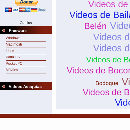
Videos de
Videos de Bai
Vide
Gracias
Belén
Freeware
Videos d
Windows
Macintosh
Videos 
Linux
Palm OS
Videos de B
Pocket PC
Videos de Boco
Móviles
V
Bodoque
Videos Acequias
Videos de B
Vid