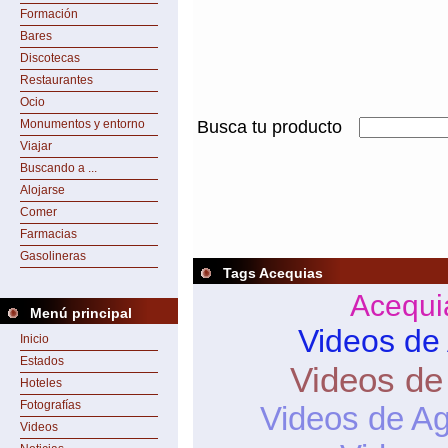
Formación
Bares
Discotecas
Restaurantes
Ocio
Monumentos y entorno
Busca tu producto
Viajar
Buscando a ...
Alojarse
Comer
Farmacias
Gasolineras
Tags Acequias
Acequi
Menú principal
Videos de
Inicio
Estados
Videos de
Hoteles
Fotografías
Videos de A
Videos