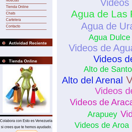
Videos
Noticias
Tienda Online
Agua de Las 
Chats
Cartelera
Agua de Ur
Contacto
Agua Dulce
Actividad Reciente
Videos de Agu
Videos d
Tienda Online
Alto de Sant
V
Alto del Arenal
Videos d
Videos de Arac
Vi
Arapuey
Colabora con Esto es Venezuela
Videos de Aroa
si crees que te hemos ayudado.