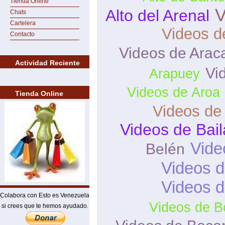
Tienda Online
V
Alto del Arenal
Chats
Cartelera
Videos d
Contacto
Videos de Arac
Actividad Reciente
Vi
Arapuey
Videos de Aroa
Tienda Online
Videos de
Videos de Bai
Vide
Belén
Videos d
Videos 
Colabora con Esto es Venezuela
Videos de B
si crees que te hemos ayudado.