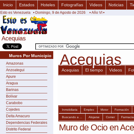
Inicio
Estados
Hoteles
Fotografías
Videos
Noticias
Ti
Esto es Venezuela
• Domingo, 9 de Agosto de 2026
• Año VI •
Acequias
Acequias
Acequias
Acequias
Muros Por Municipio
Amazonas
Acequias
El tiempo
Videos
Fo
Anzoategui
Apure
Aragua
Barinas
Bolívar
Carabobo
Cojedes
Inmobiliaria
Empleo
Motor
Formación
Delta Amacuro
Buscando a ...
Alojarse
Comer
Farmacia
Dependencias Federales
Muro de Ocio en Ace
Distrito Federal