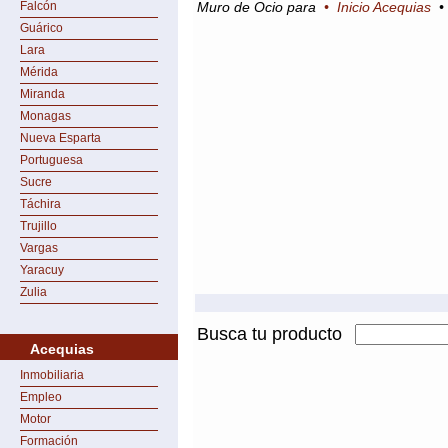
Falcón
Muro de Ocio para
•
Inicio Acequias
Guárico
Lara
Mérida
Miranda
Monagas
Nueva Esparta
Portuguesa
Sucre
Táchira
Trujillo
Vargas
Yaracuy
Zulia
Busca tu producto
Acequias
Inmobiliaria
Empleo
Motor
Formación