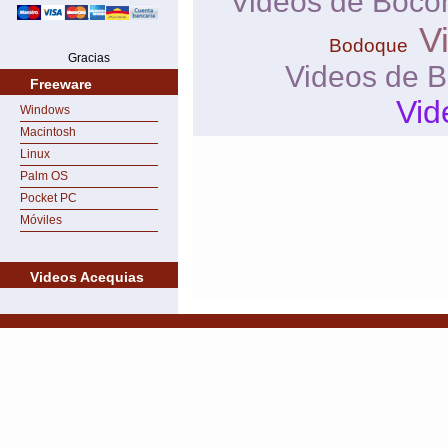
Videos de Boco
V
Bodoque
Gracias
Videos de B
Freeware
Vid
Windows
Macintosh
Linux
Palm OS
Pocket PC
Móviles
Videos Acequias