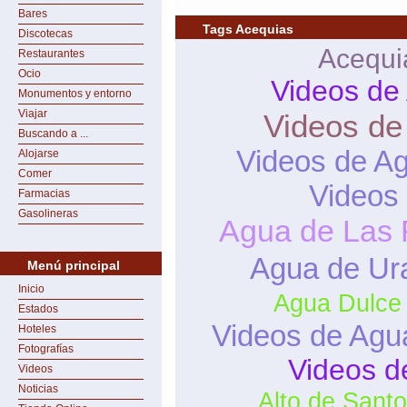
Bares
Tags Acequias
Discotecas
Acequi
Restaurantes
Ocio
Videos de
Monumentos y entorno
Viajar
Videos de
Buscando a ...
Videos de A
Alojarse
Comer
Videos
Farmacias
Gasolineras
Agua de Las 
Agua de Ur
Menú principal
Inicio
Agua Dulce
Estados
Videos de Agu
Hoteles
Fotografías
Videos d
Videos
Noticias
Alto de Sant