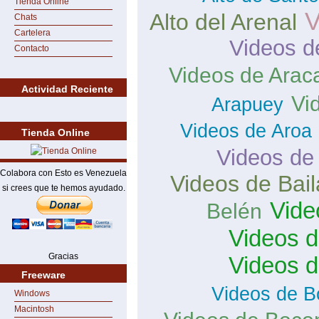
Tienda Online
V
Alto del Arenal
Chats
Cartelera
Videos d
Contacto
Videos de Arac
Actividad Reciente
Vi
Arapuey
Videos de Aroa
Tienda Online
Videos de
Colabora con Esto es Venezuela
Videos de Bai
si crees que te hemos ayudado.
Vide
Belén
Videos d
Gracias
Videos 
Freeware
Videos de B
Windows
Macintosh