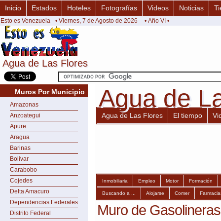
Inicio
Estados
Hoteles
Fotografías
Videos
Noticias
Ti
Esto es Venezuela
• Viernes, 7 de Agosto de 2026
• Año VI •
Agua de Las Flores
Agua de Las Flores
Agua de La
Agua de La
Muros Por Municipio
Amazonas
Agua de Las Flores
El tiempo
Vi
Anzoategui
Apure
Aragua
Barinas
Bolívar
Carabobo
Cojedes
Inmobiliaria
Empleo
Motor
Formación
Delta Amacuro
Buscando a ...
Alojarse
Comer
Farmacia
Dependencias Federales
Muro de Gasolineras
Distrito Federal