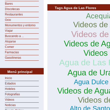
Bares
Tags Agua de Las Flores
Discotecas
Acequi
Restaurantes
Ocio
Videos de
Monumentos y entorno
Viajar
Videos de
Buscando a ...
Videos de A
Alojarse
Comer
Videos
Farmacias
Gasolineras
Agua de Las 
Agua de Ur
Menú principal
Inicio
Agua Dulce
Estados
Videos de Agu
Hoteles
Fotografías
Videos d
Videos
Noticias
Alto de Sant