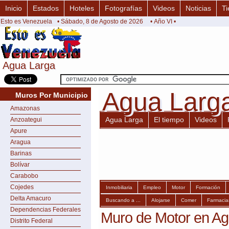
Inicio
Estados
Hoteles
Fotografías
Videos
Noticias
Ti
Esto es Venezuela
• Sábado, 8 de Agosto de 2026
• Año VI •
Agua Larga
Agua Larga
Agua Larg
Agua Larg
Muros Por Municipio
Amazonas
Agua Larga
El tiempo
Videos
Anzoategui
Apure
Aragua
Barinas
Bolívar
Carabobo
Cojedes
Inmobiliaria
Empleo
Motor
Formación
Delta Amacuro
Buscando a ...
Alojarse
Comer
Farmacia
Dependencias Federales
Muro de Motor en Ag
Distrito Federal