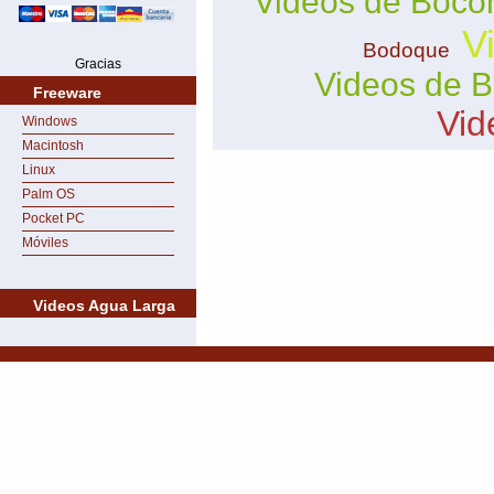
Videos de Boco
V
Bodoque
Gracias
Videos de B
Freeware
Vid
Windows
Macintosh
Linux
Palm OS
Pocket PC
Móviles
Videos Agua Larga