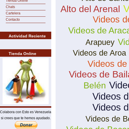
Tienda Online
V
Alto del Arenal
Chats
Cartelera
Videos d
Contacto
Videos de Arac
Actividad Reciente
Vi
Arapuey
Videos de Aroa
Tienda Online
Videos de
Videos de Bai
Vide
Belén
Videos d
Videos 
Colabora con Esto es Venezuela
Videos de B
si crees que te hemos ayudado.