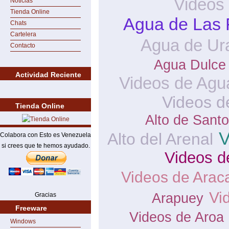
Videos
Noticias
Tienda Online
Agua de Las 
Chats
Cartelera
Agua de Ur
Contacto
Agua Dulce
Actividad Reciente
Videos de Agu
Videos d
Tienda Online
Alto de Sant
V
Alto del Arenal
Colabora con Esto es Venezuela
si crees que te hemos ayudado.
Videos d
Videos de Arac
Vi
Arapuey
Gracias
Freeware
Videos de Aroa
Windows