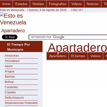
Inicio
Estados
Hoteles
Fotografías
Videos
Noticias
Ti
Esto es Venezuela
• Jueves, 6 de Agosto de 2026
• Año VI •
Apartadero
Apartadero
Apartader
Apartader
El Tiempo Por
Municipio
Amazonas
Apartadero
El tiempo
Videos
Anzoategui
Apure
Aragua
Barinas
Bolívar
Carabobo
Cojedes
Delta Amacuro
Dependencias Federales