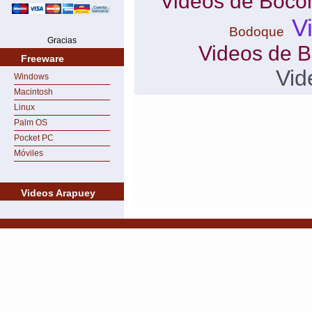
Videos de Boco
V
Bodoque
Gracias
Videos de B
Freeware
Vid
Windows
Macintosh
Linux
Palm OS
Pocket PC
Móviles
Videos Arapuey