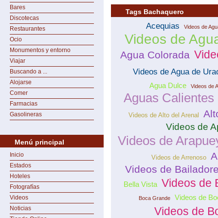
Bares
Tags Bachaquero
Discotecas
Acequias
Videos de Agu
Restaurantes
Videos de Agua
Ocio
Monumentos y entorno
Vide
Agua Colorada
Viajar
Videos de Agua de Ura
Buscando a ...
Alojarse
Agua Dulce
Videos de 
Comer
Aguas Calientes
Farmacias
Alt
Gasolineras
Videos de Alto del Arenal
Videos de A
Videos de Arapue
Menú principal
A
Inicio
Videos de Arrenoso
Estados
Videos de Bailador
Hoteles
Videos de 
Bella Vista
Fotografías
Videos de Bo
Videos
Boca Grande
Noticias
Videos de B