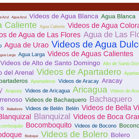
Videos de Agua Blanca
Agua Blanca
a Azul
Agua Azul
 Caliente
Videos de Agua Color
Agua Caliente
Agua de Las Fl
os de Agua de Las Flores
Videos de Agua Dul
Agua de Urao
o
Videos de Aguas Calientes
Agua Larga
Agua Larga
Videos de Alto de Santo Domingo
Alto de Santo Do
Videos de Apartadero
o del Arenal
Aparta
Aracay
partaderos
Videos de Aracay
Apartaderos
Aricagua
y
Videos de Aricagua
Arapuey
Videos de Aro
Bachaquero
rrenoso
Videos de Bachaquero
Videos de Bella V
es
Videos de Belén
Belén
Bailadores
Blanquizal
Blanquizal
Videos de Boca Gra
Bocomboquito
Bocon
Videos de Bocono
comboquito
Videos de Bolero
odoque
Bolero
Bodoque