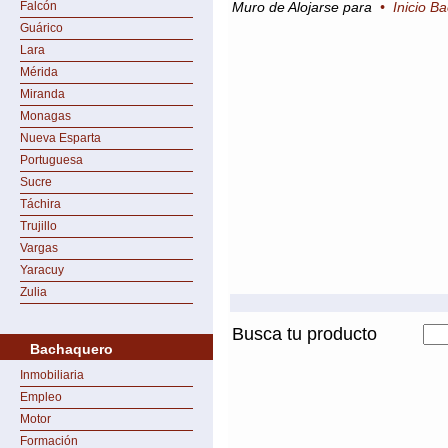
Falcón
Muro de Alojarse para
•
Inicio B
Guárico
Lara
Mérida
Miranda
Monagas
Nueva Esparta
Portuguesa
Sucre
Táchira
Trujillo
Vargas
Yaracuy
Zulia
Busca tu producto
Bachaquero
Inmobiliaria
Empleo
Motor
Formación