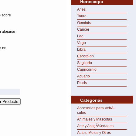
Horoscopo
Aries
s sobre
Tauro
Geminis
Cáncer
 alojarse
Leo
Virgo
o en
Libra
Escorpion
Sagitario
Capricornio
Acuario
Piscis
Categorias
Accesorios para VehÃ­
culos
Animales y Mascotas
Arte y AntigÃ¼edades
Autos, Motos y Otros