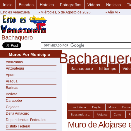
Inicio
Estados
Hoteles
Fotografías
Videos
Noticias
Ti
Esto es Venezuela
• Miércoles, 5 de Agosto de 2026
• Año VI •
Bachaquero
Bachaquero
Bachaquer
Bachaquer
Muros Por Municipio
Amazonas
Bachaquero
El tiempo
Vide
Anzoategui
Apure
Aragua
Barinas
Bolívar
Carabobo
Cojedes
Inmobiliaria
Empleo
Motor
Forma
Delta Amacuro
Buscando a ...
Alojarse
Comer
F
Dependencias Federales
Muro de Alojarse
Distrito Federal