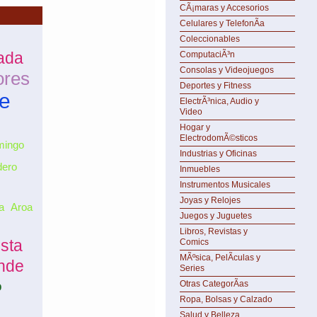
CÃ¡maras y Accesorios
Celulares y TelefonÃ­a
Coleccionables
ada
ComputaciÃ³n
Consolas y Videojuegos
ores
Deportes y Fitness
ce
ElectrÃ³nica, Audio y
Video
Hogar y
ElectrodomÃ©sticos
mingo
Industrias y Oficinas
dero
Inmuebles
Instrumentos Musicales
Joyas y Relojes
a
Aroa
Juegos y Juguetes
Libros, Revistas y
ista
Comics
MÃºsica, PelÃ­culas y
nde
Series
o
Otras CategorÃ­as
Ropa, Bolsas y Calzado
Salud y Belleza