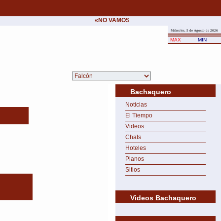
«NO VAMOS A CEDER NUNCA AL CHANTAJE
Miércoles, 5 de Agosto de 2026
MAX
MIN
Bachaquero
Noticias
El Tiempo
Videos
Chats
Hoteles
Planos
Sitios
Videos Bachaquero