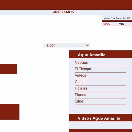
«NO VAMOS A CEDER NUNCA AL CHANTAJE 
Viernes, 7 de Agosto de 2026
MAX
MIN
Agua Amarilla
Noticias
El Tiempo
Videos
Chats
Hoteles
Planos
Sitios
Videos Agua Amarilla