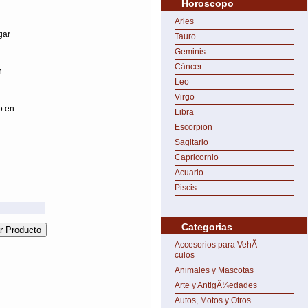
Horoscopo
Aries
gar
Tauro
Geminis
Cáncer
n
Leo
Virgo
o en
Libra
Escorpion
Sagitario
Capricornio
Acuario
Piscis
Categorias
Accesorios para VehÃ­
culos
Animales y Mascotas
Arte y AntigÃ¼edades
Autos, Motos y Otros