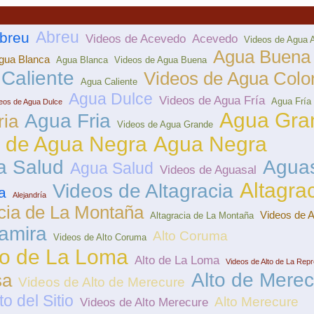
Abreu
breu
Videos de Acevedo
Acevedo
Videos de Agua A
Agua Buena
gua Blanca
Agua Blanca
Videos de Agua Buena
Caliente
Videos de Agua Colo
Agua Caliente
Agua Dulce
Videos de Agua Fría
Agua Fría
eos de Agua Dulce
Agua Gra
Agua Fria
ria
Videos de Agua Grande
 de Agua Negra
Agua Negra
a Salud
Agua
Agua Salud
Videos de Aguasal
Altagra
Videos de Altagracia
a
Alejandría
cia de La Montaña
Videos de A
Altagracia de La Montaña
tamira
Alto Coruma
Videos de Alto Coruma
to de La Loma
Alto de La Loma
Videos de Alto de La Rep
Alto de Mere
sa
Videos de Alto de Merecure
to del Sitio
Alto Merecure
Videos de Alto Merecure