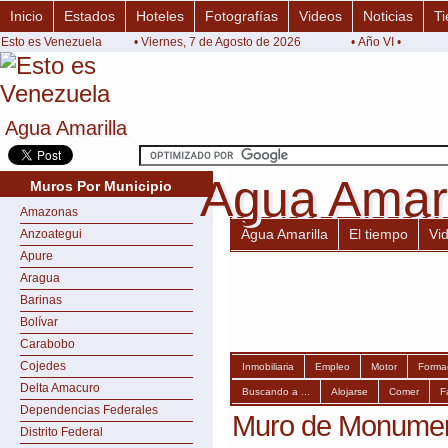
Inicio
Estados
Hoteles
Fotografías
Videos
Noticias
Ti
Esto es Venezuela
• Viernes, 7 de Agosto de 2026
• Año VI •
Agua Amarilla
Agua Amarilla
Agua Amari
Agua Amari
Muros Por Municipio
Amazonas
Agua Amarilla
El tiempo
Vi
Anzoategui
Apure
Aragua
Barinas
Bolívar
Carabobo
Cojedes
Inmobiliaria
Empleo
Motor
Forma
Delta Amacuro
Buscando a ...
Alojarse
Comer
F
Dependencias Federales
Muro de Monument
Distrito Federal