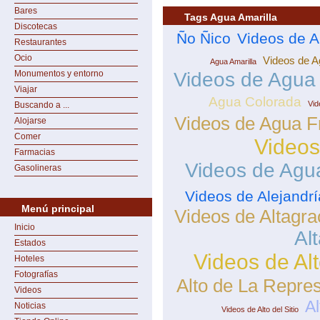
Bares
Tags Agua Amarilla
Discotecas
Ño Ñico
Videos de A
Restaurantes
Ocio
Videos de A
Agua Amarilla
Monumentos y entorno
Videos de Agua 
Viajar
Agua Colorada
Vid
Buscando a ...
Videos de Agua F
Alojarse
Comer
Videos
Farmacias
Videos de Agu
Gasolineras
Videos de Alejandrí
Menú principal
Videos de Altagra
Inicio
Al
Estados
Videos de Al
Hoteles
Fotografías
Alto de La Repre
Videos
Al
Noticias
Videos de Alto del Sitio