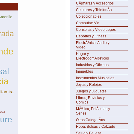
CÃ¡maras y Accesorios
Celulares y TelefonÃ­a
Coleccionables
marilla
ComputaciÃ³n
Consolas y Videojuegos
rada
Deportes y Fitness
ElectrÃ³nica, Audio y
Video
nde
Hogar y
ElectrodomÃ©sticos
Industrias y Oficinas
sal
Inmuebles
Instrumentos Musicales
cia
Joyas y Relojes
ltamira
Juegos y Juguetes
Libros, Revistas y
Comics
MÃºsica, PelÃ­culas y
resa
Series
cure
Otras CategorÃ­as
Ropa, Bolsas y Calzado
Salud y Belleza