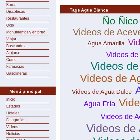
Bares
Tags Agua Blanca
Discotecas
Ño Ñico
Restaurantes
Ocio
Videos de Acev
Monumentos y entorno
Viajar
Vi
Agua Amarilla
Buscando a ...
Alojarse
Videos de
Comer
Videos de
Farmacias
Gasolineras
Videos de A
Videos de Agua Dulce
Menú principal
Vide
Inicio
Agua Fría
Estados
Hoteles
Videos de 
Fotografías
Videos de
Videos
Noticias