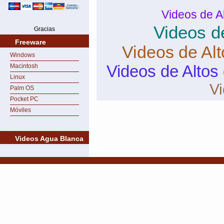
Videos de A
Videos d
Gracias
Freeware
Videos de Al
Windows
Videos de Altos
Macintosh
Linux
Vi
Palm OS
Pocket PC
Móviles
Videos Agua Blanca