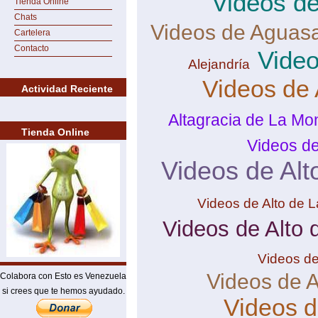
Videos d
Tienda Online
Chats
Videos de Aguasa
Cartelera
Contacto
Video
Alejandría
Videos de 
Actividad Reciente
Altagracia de La Mo
Tienda Online
Videos d
Videos de Al
Videos de Alto de 
Videos de Alto
Videos de 
Videos de A
Colabora con Esto es Venezuela
si crees que te hemos ayudado.
Videos d