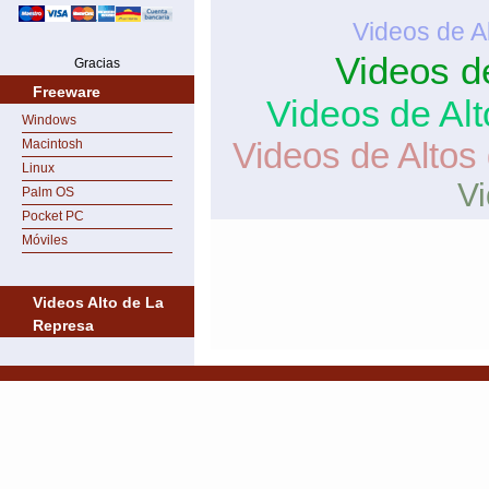
Videos de A
Videos d
Gracias
Freeware
Videos de Al
Windows
Videos de Altos
Macintosh
Linux
Vi
Palm OS
Pocket PC
Móviles
Videos Alto de La
Represa