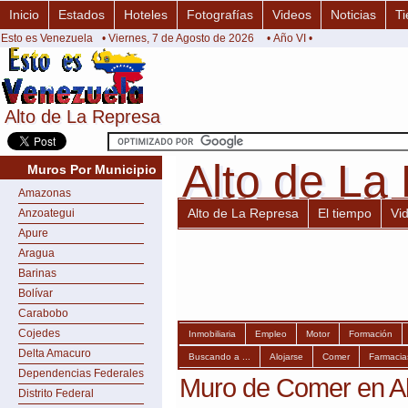
Inicio
Estados
Hoteles
Fotografías
Videos
Noticias
Ti
Esto es Venezuela
• Viernes, 7 de Agosto de 2026
• Año VI •
Alto de La Represa
Alto de La Represa
Alto de La
Alto de La
Muros Por Municipio
Amazonas
Alto de La Represa
El tiempo
Vi
Anzoategui
Apure
Aragua
Barinas
Bolívar
Carabobo
Cojedes
Inmobiliaria
Empleo
Motor
Formación
Delta Amacuro
Buscando a ...
Alojarse
Comer
Farmacia
Dependencias Federales
Muro de Comer en Al
Distrito Federal