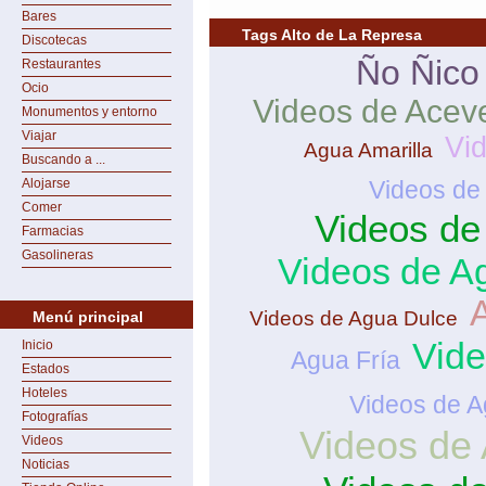
Bares
Tags Alto de La Represa
Discotecas
Ño Ñico
Restaurantes
Ocio
Videos de Acev
Monumentos y entorno
Viajar
Vi
Agua Amarilla
Buscando a ...
Alojarse
Videos de
Comer
Videos de
Farmacias
Gasolineras
Videos de A
Videos de Agua Dulce
Menú principal
Vide
Inicio
Agua Fría
Estados
Hoteles
Videos de 
Fotografías
Videos de
Videos
Noticias