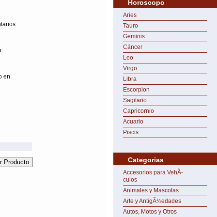
Horoscopo
Aries
tarios
Tauro
Geminis
Cáncer
n
Leo
Virgo
o en
Libra
Escorpion
Sagitario
Capricornio
Acuario
Piscis
Categorias
Accesorios para VehÃ­
culos
Animales y Mascotas
Arte y AntigÃ¼edades
Autos, Motos y Otros