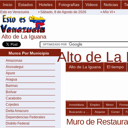
Inicio
Estados
Hoteles
Fotografías
Videos
Noticias
Ti
Esto es Venezuela
• Sábado, 8 de Agosto de 2026
• Año VI •
Alto de La Iguana
Alto de La Iguana
Alto de La
Alto de La
Muros Por Municipio
Amazonas
Alto de La Iguana
El tiempo
Anzoategui
Apure
Aragua
Barinas
Bolívar
Carabobo
Cojedes
Inmobiliaria
Empleo
Motor
Forma
Delta Amacuro
Buscando a ...
Alojarse
Comer
F
Dependencias Federales
Muro de Restauran
Distrito Federal