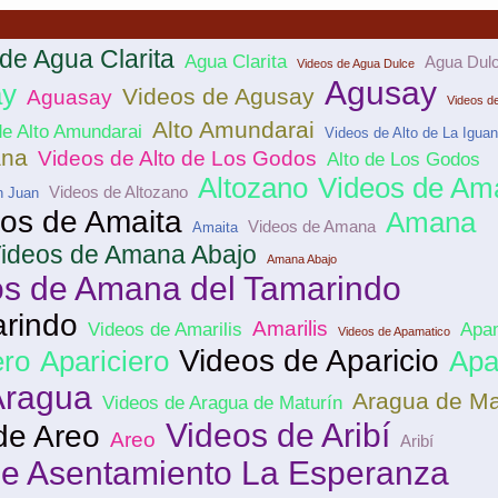
de Agua Clarita
Agua Clarita
Agua Dul
Videos de Agua Dulce
Agusay
ay
Videos de Agusay
Aguasay
Videos de
Alto Amundarai
de Alto Amundarai
Videos de Alto de La Igua
ana
Videos de Alto de Los Godos
Alto de Los Godos
Altozano
Videos de Am
Videos de Altozano
n Juan
os de Amaita
Amana
Videos de Amana
Amaita
ideos de Amana Abajo
Amana Abajo
os de Amana del Tamarindo
rindo
Amarilis
Videos de Amarilis
Apa
Videos de Apamatico
Videos de Aparicio
ero
Apariciero
Apa
Aragua
Aragua de Ma
Videos de Aragua de Maturín
Videos de Aribí
de Areo
Areo
Aribí
de Asentamiento La Esperanza