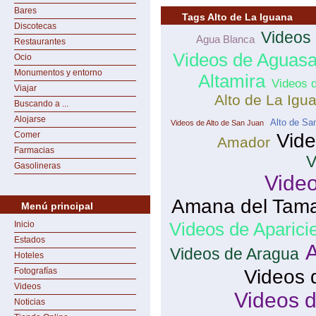
Bares
Tags Alto de La Iguana
Discotecas
Videos 
Agua Blanca
Restaurantes
Videos de Aguas
Ocio
Monumentos y entorno
Altamira
Videos 
Viajar
Alto de La Igu
Buscando a ...
Alojarse
Alto de Sa
Videos de Alto de San Juan
Comer
Vide
Amador
Farmacias
V
Gasolineras
Vide
Amana del Tama
Menú principal
Inicio
Videos de Aparici
Estados
Videos de Aragua
Hoteles
Fotografías
Videos 
Videos
Videos 
Noticias