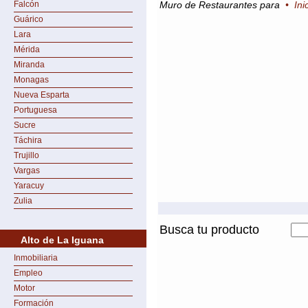
Falcón
Muro de Restaurantes para
•
Ini
Guárico
Lara
Mérida
Miranda
Monagas
Nueva Esparta
Portuguesa
Sucre
Táchira
Trujillo
Vargas
Yaracuy
Zulia
Busca tu producto
Alto de La Iguana
Inmobiliaria
Empleo
Motor
Formación