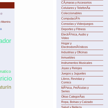
CÃ¡maras y Accesorios
Celulares y TelefonÃ­a
ce
Coleccionables
ComputaciÃ³n
 Altamira
Consolas y Videojuegos
na
Deportes y Fitness
ElectrÃ³nica, Audio y
Video
ador
Hogar y
ElectrodomÃ©sticos
Industrias y Oficinas
Inmuebles
Instrumentos Musicales
Joyas y Relojes
matico
Juegos y Juguetes
ricio
Libros, Revistas y
Comics
turín
MÃºsica, PelÃ­culas y
Series
Otras CategorÃ­as
Ropa, Bolsas y Calzado
Salud y Belleza