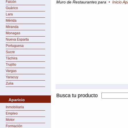
Falcón
Muro de Restaurantes para
•
Inicio Ap
Guárico
Lara
Mérida
Miranda
Monagas
Nueva Esparta
Portuguesa
Sucre
Táchira
Trujillo
Vargas
Yaracuy
Zulia
Busca tu producto
Aparicio
Inmobiliaria
Empleo
Motor
Formación