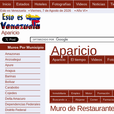
Inicio
Estados
Hoteles
Fotografías
Videos
Noticias
Ti
Esto es Venezuela
• Viernes, 7 de Agosto de 2026
• Año VI •
Aparicio
Aparicio
Aparicio
Aparicio
Muros Por Municipio
Amazonas
Aparicio
El tiempo
Videos
Fot
Anzoategui
Apure
Aragua
Barinas
Bolívar
Carabobo
Cojedes
Inmobiliaria
Empleo
Motor
Formación
Delta Amacuro
Buscando a ...
Alojarse
Comer
Farmacia
Dependencias Federales
Muro de Restaurante
Distrito Federal