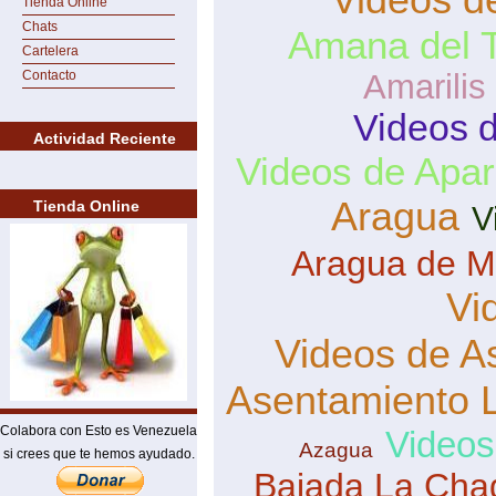
Tienda Online
Chats
Amana del 
Cartelera
Contacto
Amarilis
Videos d
Actividad Reciente
Videos de Apar
Aragua
Tienda Online
V
Aragua de M
Vi
Videos de A
Asentamiento 
Colabora con Esto es Venezuela
Videos
Azagua
si crees que te hemos ayudado.
Bajada La Ch