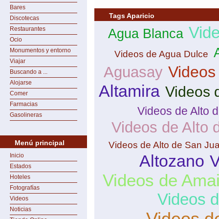
Bares
Tags Aparicio
Discotecas
Vide
Restaurantes
Agua Blanca
Ocio
Monumentos y entorno
Videos de Agua Dulce
Viajar
Videos
Aguasay
Buscando a ...
Alojarse
Altamira
Videos 
Comer
Farmacias
Videos de Alto 
Gasolineras
Videos de Alto
Menú principal
Videos de Alto de San Ju
Altozano
V
Inicio
Estados
Videos de Amai
Hoteles
Fotografías
Videos 
Videos
Noticias
Videos d