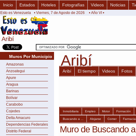
Inicio
Estados
Hoteles
Fotografías
Videos
Noticias
Ti
Esto es Venezuela
• Viernes, 7 de Agosto de 2026
• Año VI •
Aribí
Aribí
Aribí
Aribí
Muros Por Municipio
Amazonas
Aribí
El tiempo
Videos
Fotos
Anzoategui
Apure
Aragua
Barinas
Bolívar
Carabobo
Cojedes
Inmobiliaria
Empleo
Motor
Formación
Delta Amacuro
Buscando a ...
Alojarse
Comer
Farmacia
Dependencias Federales
Muro de Buscando a .
Distrito Federal