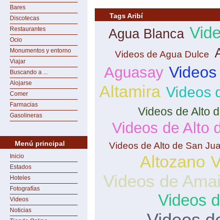
Bares
Tags Aribí
Discotecas
Vide
Restaurantes
Agua Blanca
Ocio
Monumentos y entorno
Videos de Agua Dulce
Viajar
Videos
Aguasay
Buscando a ...
Alojarse
Altamira
Videos 
Comer
Farmacias
Videos de Alto 
Gasolineras
Videos de Alto
Menú principal
Videos de Alto de San Ju
Altozano
V
Inicio
Estados
Videos de Amai
Hoteles
Fotografías
Videos 
Videos
Noticias
Videos d