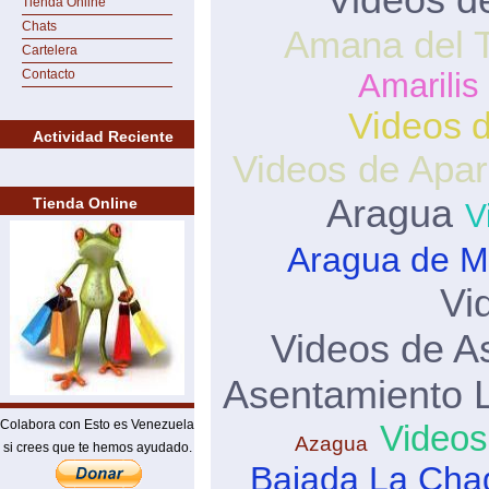
Tienda Online
Chats
Amana del 
Cartelera
Contacto
Amarilis
Videos d
Actividad Reciente
Videos de Apar
Aragua
Tienda Online
V
Aragua de M
Vi
Videos de A
Asentamiento 
Colabora con Esto es Venezuela
Videos
Azagua
si crees que te hemos ayudado.
Bajada La Ch