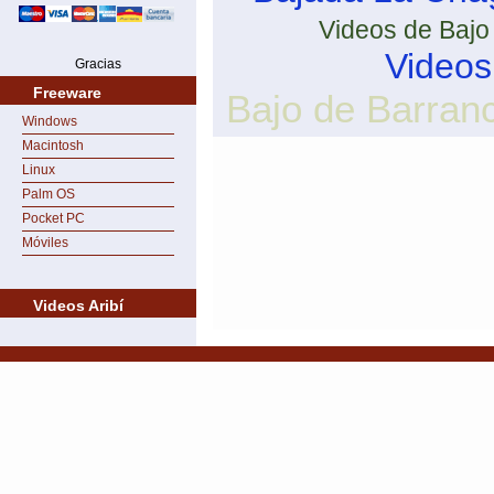
Videos de Baj
Videos
Gracias
Freeware
Bajo de Barran
Windows
Macintosh
Linux
Palm OS
Pocket PC
Móviles
Videos Aribí