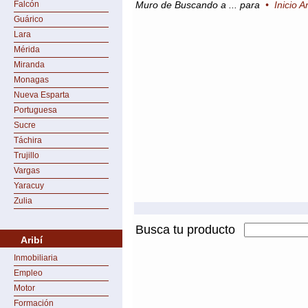
Falcón
Muro de Buscando a ... para
•
Inicio Ar
Guárico
Lara
Mérida
Miranda
Monagas
Nueva Esparta
Portuguesa
Sucre
Táchira
Trujillo
Vargas
Yaracuy
Zulia
Busca tu producto
Aribí
Inmobiliaria
Empleo
Motor
Formación