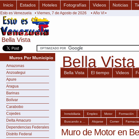
Inicio
Estados
Hoteles
Fotografías
Videos
Noticias
Ti
Esto es Venezuela
• Viernes, 7 de Agosto de 2026
• Año VI •
Bella Vista
Bella Vista
Bella Vista
Bella Vista
Muros Por Municipio
Amazonas
Bella Vista
El tiempo
Videos
F
Anzoategui
Apure
Aragua
Barinas
Bolívar
Carabobo
Cojedes
Inmobiliaria
Empleo
Motor
Formación
Delta Amacuro
Buscando a ...
Alojarse
Comer
Farmacia
Dependencias Federales
Muro de Motor en Bel
Distrito Federal