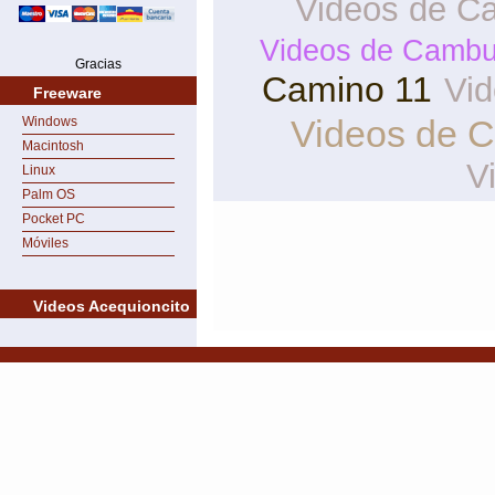
Videos de Ca
Videos de Cambu
Gracias
Camino 11
Vi
Freeware
Videos de 
Windows
Macintosh
V
Linux
Palm OS
Pocket PC
Móviles
Videos Acequioncito