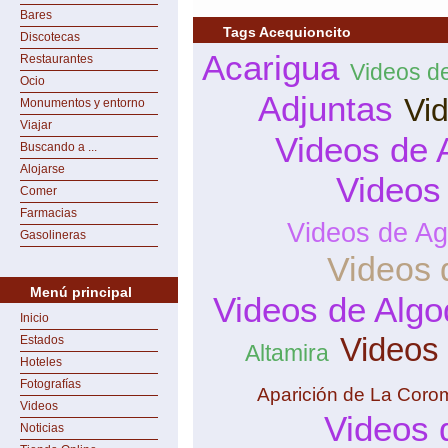
Bares
Tags Acequioncito
Discotecas
Acarigua
Restaurantes
Videos d
Ocio
Adjuntas
Vi
Monumentos y entorno
Viajar
Videos de 
Buscando a ...
Alojarse
Videos
Comer
Farmacias
Videos de Ag
Gasolineras
Videos 
Menú principal
Videos de Algo
Inicio
Videos
Estados
Altamira
Hoteles
Fotografías
Aparición de La Coro
Videos
Videos 
Noticias