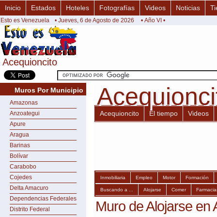
Inicio
Estados
Hoteles
Fotografías
Videos
Noticias
Ti
Esto es Venezuela
• Jueves, 6 de Agosto de 2026
• Año VI •
Acequioncito
Acequioncito
Acequionci
Acequionci
Muros Por Municipio
Amazonas
Acequioncito
El tiempo
Videos
Anzoategui
Apure
Aragua
Barinas
Bolívar
Carabobo
Cojedes
Inmobiliaria
Empleo
Motor
Formación
Delta Amacuro
Buscando a ...
Alojarse
Comer
Farmacia
Dependencias Federales
Muro de Alojarse en 
Distrito Federal