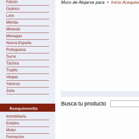
Falcón
Muro de Alojarse para
•
Inicio Acequio
Guárico
Lara
Mérida
Miranda
Monagas
Nueva Esparta
Portuguesa
Sucre
Táchira
Trujillo
Vargas
Yaracuy
Zulia
Busca tu producto
Acequioncito
Inmobiliaria
Empleo
Motor
Formación