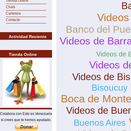
Tienda Online
B
Chats
Cartelera
Videos
Contacto
Banco del Pue
Actividad Reciente
Videos de Barra
Videos de 
Tienda Online
Videos d
Videos de Bi
Bisoucuy
Boca de Mont
Videos de Buen
Colabora con Esto es Venezuela
si crees que te hemos ayudado.
Buenos Aires