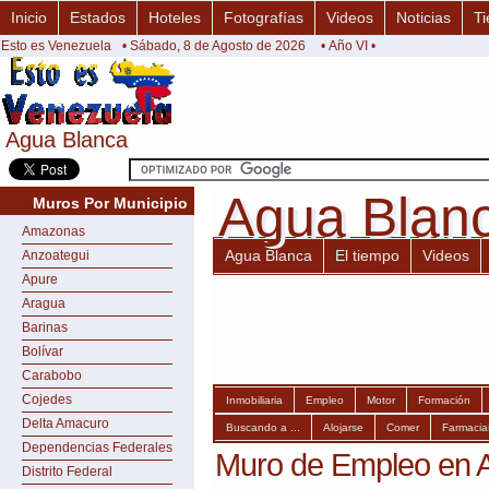
Inicio
Estados
Hoteles
Fotografías
Videos
Noticias
Ti
Esto es Venezuela
• Sábado, 8 de Agosto de 2026
• Año VI •
Agua Blanca
Agua Blanca
Agua Blan
Agua Blan
Muros Por Municipio
Amazonas
Agua Blanca
El tiempo
Videos
Anzoategui
Apure
Aragua
Barinas
Bolívar
Carabobo
Cojedes
Inmobiliaria
Empleo
Motor
Formación
Delta Amacuro
Buscando a ...
Alojarse
Comer
Farmacia
Dependencias Federales
Muro de Empleo en 
Distrito Federal