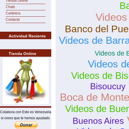
Tienda Online
B
Chats
Cartelera
Videos
Contacto
Banco del Pue
Actividad Reciente
Videos de Barra
Videos de 
Tienda Online
Videos d
Videos de Bi
Bisoucuy
Boca de Mont
Videos de Buen
Colabora con Esto es Venezuela
si crees que te hemos ayudado.
Buenos Aires