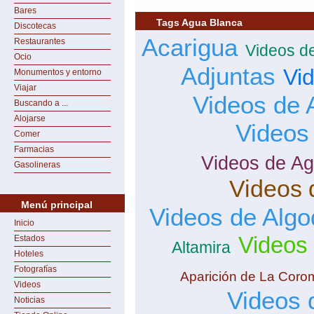
Bares
Tags Agua Blanca
Discotecas
Acarigua
Restaurantes
Videos d
Ocio
Adjuntas
Vi
Monumentos y entorno
Viajar
Videos de 
Buscando a ...
Alojarse
Videos
Comer
Farmacias
Videos de Ag
Gasolineras
Videos 
Menú principal
Videos de Algo
Inicio
Videos
Estados
Altamira
Hoteles
Fotografías
Aparición de La Coro
Videos
Videos 
Noticias