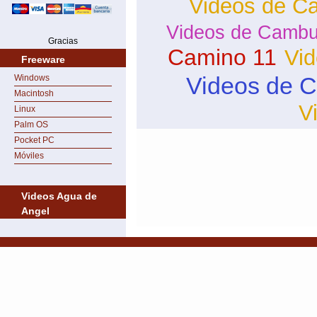
Videos de Ca
Videos de Cambu
Gracias
Camino 11
Vi
Freeware
Videos de 
Windows
Macintosh
V
Linux
Palm OS
Pocket PC
Móviles
Videos Agua de
Angel