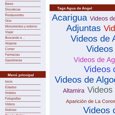
Bares
Tags Agua de Angel
Discotecas
Acarigua
Restaurantes
Videos d
Ocio
Adjuntas
Vi
Monumentos y entorno
Viajar
Videos de 
Buscando a ...
Alojarse
Videos
Comer
Farmacias
Videos de Ag
Gasolineras
Videos 
Menú principal
Videos de Algo
Inicio
Videos
Estados
Altamira
Hoteles
Fotografías
Aparición de La Coro
Videos
Videos 
Noticias