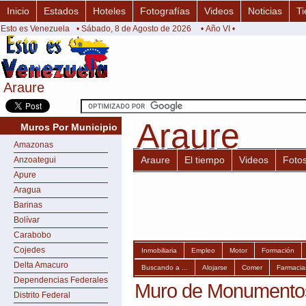
Inicio
Estados
Hoteles
Fotografías
Videos
Noticias
Ti
Esto es Venezuela
• Sábado, 8 de Agosto de 2026
• Año VI •
Araure
Araure
Araure
Araure
Muros Por Municipio
Amazonas
Araure
El tiempo
Videos
Foto
Anzoategui
Apure
Aragua
Barinas
Bolívar
Carabobo
Cojedes
Inmobiliaria
Empleo
Motor
Formación
Delta Amacuro
Buscando a ...
Alojarse
Comer
Farmacia
Dependencias Federales
Muro de Monumentos
Distrito Federal