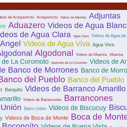
Adjuntas
deos de Acequioncito
Acequioncito
Videos de Adjuntas
Aduazero
Videos de Agua Blanc
ro
ideos de Agua Clara
Videos de Agua de
Agua Clara
 Angel
Videos de Agua Viva
Agua Viva
Algodonal
Algodonal
Videos de Altamira
Altamira
n de La Coromoto
Videos de A
Aparición de La Coromoto
de Banco de Morrones
Banco de Morr
Banco del Pueblo
Banco del Pueblo
Videos de Barranco Amarillo
o
Barquito
Barrancones
marillo
Videos de Barrancones
 Unión
Bisc
Videos de Biscucuy
Barro Unión
Boca de Mont
Videos de Boca de Monte
uy
Boconoíto
Videos de Buena Vista