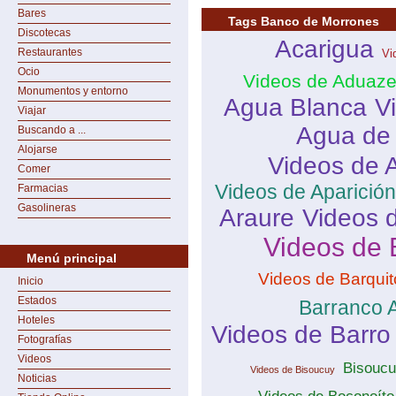
Bares
Tags Banco de Morrones
Discotecas
Acarigua
Restaurantes
Vi
Ocio
Videos de Aduaze
Monumentos y entorno
Agua Blanca
V
Viajar
Agua de
Buscando a ...
Alojarse
Videos de 
Comer
Videos de Aparició
Farmacias
Gasolineras
Araure
Videos 
Videos de 
Menú principal
Videos de Barquit
Inicio
Estados
Barranco A
Hoteles
Videos de Barro
Fotografías
Videos
Bisouc
Videos de Bisoucuy
Noticias