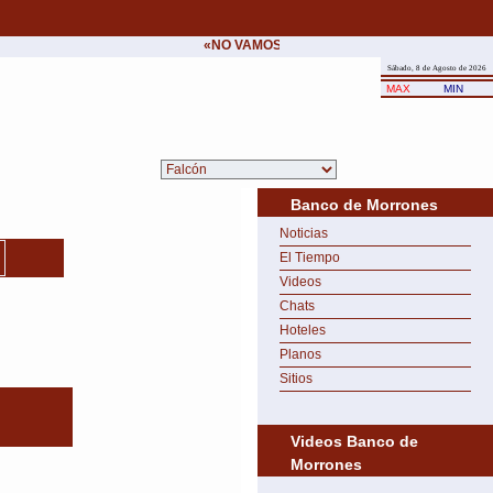
«NO VAMOS A CEDER NUNCA AL CHANTAJE
Sábado, 8 de Agosto de 2026
MAX
MIN
Banco de Morrones
Noticias
El Tiempo
Videos
Chats
Hoteles
Planos
Sitios
Videos Banco de
Morrones