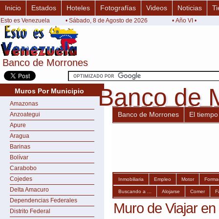
Inicio
Estados
Hoteles
Fotografías
Videos
Noticias
Ti
Esto es Venezuela
• Sábado, 8 de Agosto de 2026
• Año VI •
Banco de Morrones
Banco de Morrones
Banco de 
Banco de 
Muros Por Municipio
Amazonas
Banco de Morrones
El tiempo
Anzoategui
Apure
Aragua
Barinas
Bolívar
Carabobo
Cojedes
Inmobiliaria
Empleo
Motor
Forma
Delta Amacuro
Buscando a ...
Alojarse
Comer
F
Dependencias Federales
Muro de Viajar e
Distrito Federal