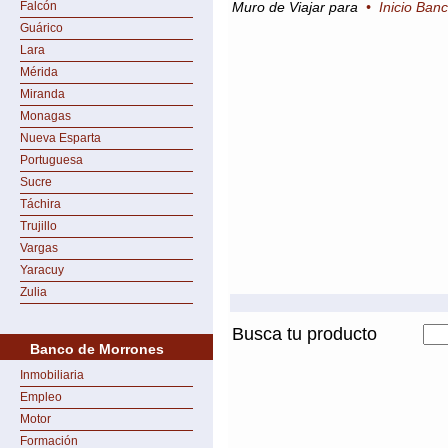
Falcón
Muro de Viajar para
•
Inicio Ban
Guárico
Lara
Mérida
Miranda
Monagas
Nueva Esparta
Portuguesa
Sucre
Táchira
Trujillo
Vargas
Yaracuy
Zulia
Busca tu producto
Banco de Morrones
Inmobiliaria
Empleo
Motor
Formación