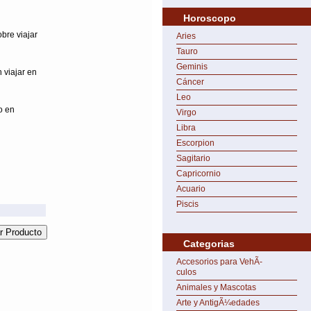
Horoscopo
bre viajar
Aries
Tauro
Geminis
 viajar en
Cáncer
Leo
o en
Virgo
Libra
Escorpion
Sagitario
Capricornio
Acuario
Piscis
Categorias
Accesorios para VehÃ­
culos
Animales y Mascotas
Arte y AntigÃ¼edades