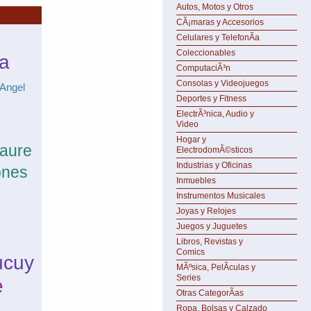
Autos, Motos y Otros
CÃ¡maras y Accesorios
Celulares y TelefonÃ­a
Coleccionables
a
ComputaciÃ³n
Consolas y Videojuegos
 Angel
Deportes y Fitness
ElectrÃ³nica, Audio y
Video
Hogar y
raure
ElectrodomÃ©sticos
Industrias y Oficinas
ones
Inmuebles
Instrumentos Musicales
Joyas y Relojes
Juegos y Juguetes
Libros, Revistas y
Comics
ucuy
MÃºsica, PelÃ­culas y
Series
e
Otras CategorÃ­as
Ropa, Bolsas y Calzado