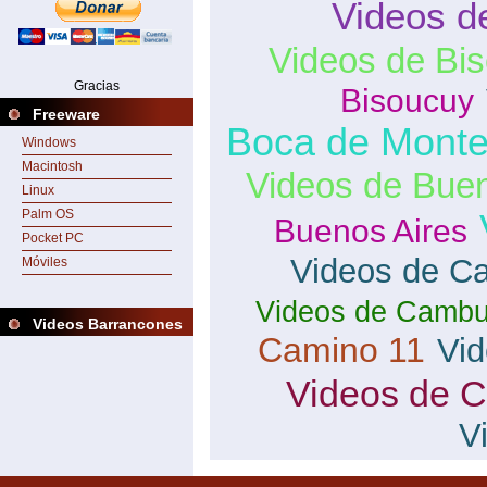
Videos d
Videos de Bi
Gracias
Bisoucuy
Freeware
Boca de Mont
Windows
Macintosh
Videos de Buen
Linux
Palm OS
Buenos Aires
Pocket PC
Videos de Ca
Móviles
Videos de Cambu
Videos Barrancones
Camino 11
Vi
Videos de 
V