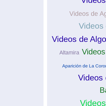
Videos de A
Videos 
Videos de Alg
Videos
Altamira
Aparición de La Cor
Videos
B
Videos