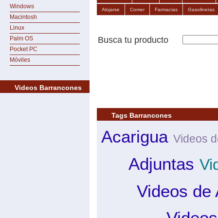
Windows
Alojarse
Comer
Farmacias
Gasolineras
Macintosh
Linux
Palm OS
Busca tu producto
Pocket PC
Móviles
Videos Barrancones
Tags Barrancones
Acarigua
Videos d
Adjuntas
Vi
Videos de
Videos