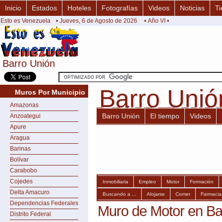
Inicio
Estados
Hoteles
Fotografías
Videos
Noticias
Ti
Esto es Venezuela
• Jueves, 6 de Agosto de 2026
• Año VI •
Barro Unión
Barro Unión
Barro Unió
Barro Unió
Muros Por Municipio
Amazonas
Barro Unión
El tiempo
Videos
Anzoategui
Apure
Aragua
Barinas
Bolívar
Carabobo
Cojedes
Inmobiliaria
Empleo
Motor
Formación
Delta Amacuro
Buscando a ...
Alojarse
Comer
Farmacia
Dependencias Federales
Muro de Motor en Ba
Distrito Federal