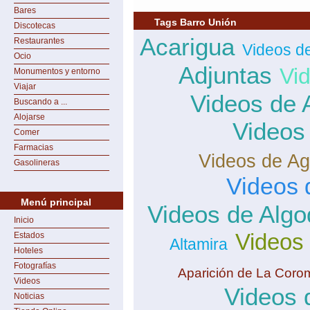
Bares
Tags Barro Unión
Discotecas
Acarigua
Restaurantes
Videos d
Ocio
Adjuntas
Vi
Monumentos y entorno
Viajar
Videos de 
Buscando a ...
Alojarse
Videos
Comer
Farmacias
Videos de Ag
Gasolineras
Videos 
Menú principal
Videos de Algo
Inicio
Videos
Estados
Altamira
Hoteles
Fotografías
Aparición de La Coro
Videos
Videos 
Noticias