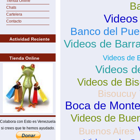
Tienda Online
B
Chats
Cartelera
Videos
Contacto
Banco del Pue
Actividad Reciente
Videos de Barra
Videos de 
Tienda Online
Videos d
Videos de Bi
Bisoucuy
Boca de Mont
Videos de Buen
Colabora con Esto es Venezuela
si crees que te hemos ayudado.
Buenos Aires