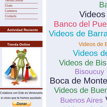
Tienda Online
B
Chats
Cartelera
Videos
Contacto
Banco del Pue
Actividad Reciente
Videos de Barra
Videos de 
Tienda Online
Videos d
Videos de Bi
Bisoucuy
Boca de Mont
Videos de Buen
Colabora con Esto es Venezuela
si crees que te hemos ayudado.
Buenos Aires