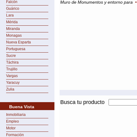
Falcón
Muro de Monumentos y entorno para
Guárico
Lara
Mérida
Miranda
Monagas
Nueva Esparta
Portuguesa
Sucre
Táchira
Trujillo
Vargas
Yaracuy
Zulia
Busca tu producto
Buena Vista
Inmobiliaria
Empleo
Motor
Formación