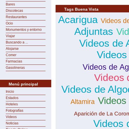
Bares
Tags Buena Vista
Discotecas
Acarigua
Restaurantes
Videos d
Ocio
Adjuntas
Vi
Monumentos y entorno
Viajar
Videos de 
Buscando a ...
Alojarse
Videos
Comer
Farmacias
Videos de Ag
Gasolineras
Videos 
Menú principal
Videos de Algo
Inicio
Videos
Estados
Altamira
Hoteles
Fotografías
Aparición de La Coro
Videos
Videos 
Noticias