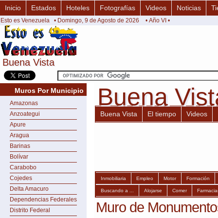
Inicio
Estados
Hoteles
Fotografías
Videos
Noticias
Ti
Esto es Venezuela
• Domingo, 9 de Agosto de 2026
• Año VI •
Buena Vista
Buena Vista
Buena Vist
Buena Vis
Muros Por Municipio
Amazonas
Buena Vista
El tiempo
Videos
Anzoategui
Apure
Aragua
Barinas
Bolívar
Carabobo
Cojedes
Inmobiliaria
Empleo
Motor
Formación
Delta Amacuro
Buscando a ...
Alojarse
Comer
Farmacia
Dependencias Federales
Muro de Monumentos
Distrito Federal