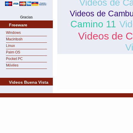
Videos de Ca
Videos de Cambu
Gracias
Camino 11
Vi
Freeware
Videos de 
Windows
Macintosh
V
Linux
Palm OS
Pocket PC
Móviles
Videos Buena Vista