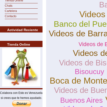
Tienda Online
B
Chats
Cartelera
Videos
Contacto
Banco del Pue
Actividad Reciente
Videos de Barra
Videos de 
Tienda Online
Videos d
Videos de Bi
Bisoucuy
Boca de Mont
Videos de Buen
Colabora con Esto es Venezuela
si crees que te hemos ayudado.
Buenos Aires