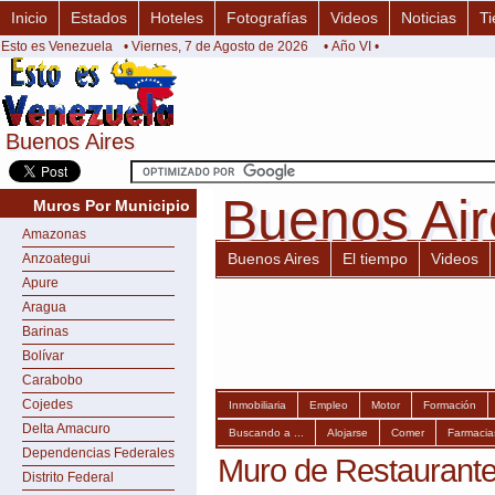
Inicio
Estados
Hoteles
Fotografías
Videos
Noticias
Ti
Esto es Venezuela
• Viernes, 7 de Agosto de 2026
• Año VI •
Buenos Aires
Buenos Aires
Buenos Air
Buenos Ai
Muros Por Municipio
Amazonas
Buenos Aires
El tiempo
Videos
Anzoategui
Apure
Aragua
Barinas
Bolívar
Carabobo
Cojedes
Inmobiliaria
Empleo
Motor
Formación
Delta Amacuro
Buscando a ...
Alojarse
Comer
Farmacia
Dependencias Federales
Muro de Restaurante
Distrito Federal