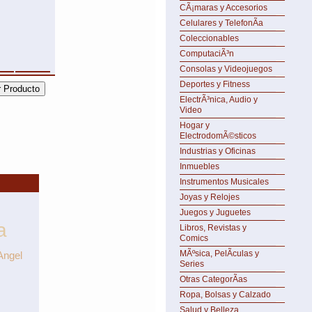
CÃ¡maras y Accesorios
Celulares y TelefonÃ­a
Coleccionables
ComputaciÃ³n
Consolas y Videojuegos
Deportes y Fitness
ElectrÃ³nica, Audio y
Video
Hogar y
ElectrodomÃ©sticos
Industrias y Oficinas
Inmuebles
Instrumentos Musicales
Joyas y Relojes
Juegos y Juguetes
a
Libros, Revistas y
Comics
MÃºsica, PelÃ­culas y
Angel
Series
Otras CategorÃ­as
Ropa, Bolsas y Calzado
Salud y Belleza