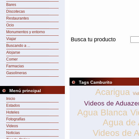
Bares
Discotecas
Restaurantes
Ocio
Monumentos y entorno
Busca tu producto
Viajar
Buscando a ...
Alojarse
Comer
Farmacias
Gasolineras
Tags Camburito
Acarigua
Menú principal
Vid
Inicio
Videos de Aduaze
Estados
Agua Blanca
Vi
Hoteles
Fotografías
Agua de 
Videos
Videos de 
Noticias