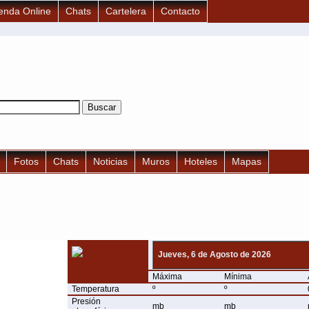
enda Online
Chats
Cartelera
Contacto
Fotos
Chats
Noticias
Muros
Hoteles
Mapas
Jueves, 6 de Agosto de 2026
Máxima
Mínima
Temperatura
º
º
Presión
mb
mb