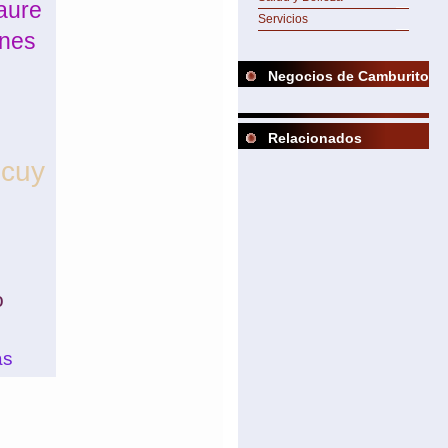
aure
Servicios
ones
Negocios de Camburito
Relacionados
ucuy
e
o
as