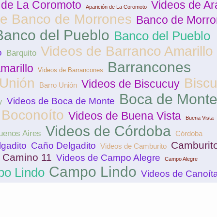
n de La Coromoto
Videos de Ar
Aparición de La Coromoto
de Banco de Morrones
Banco de Morr
Banco del Pueblo
Banco del Pueblo
Videos de Barranco Amarillo
o
Barquito
Barrancones
marillo
Videos de Barrancones
 Unión
Bisc
Videos de Biscucuy
Barro Unión
Boca de Mont
Videos de Boca de Monte
y
Boconoíto
Videos de Buena Vista
Buena Vista
Videos de Córdoba
uenos Aires
Córdoba
Camburit
gadito
Caño Delgadito
Videos de Camburito
Camino 11
Videos de Campo Alegre
Campo Alegre
Campo Lindo
po Lindo
Videos de Canoít