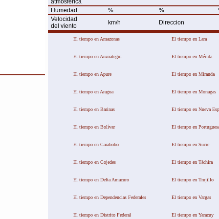
atmosférica
Humedad
%
%
Velocidad
km/h
Direccion
del viento
El tiempo en Amazonas
El tiempo en Lara
El tiempo en Anzoategui
El tiempo en Mérida
This page can't load Google Maps correctl
El tiempo en Apure
El tiempo en Miranda
OK
Do you own this website?
El tiempo en Aragua
El tiempo en Monagas
El tiempo en Barinas
El tiempo en Nueva Esp
El tiempo en Bolívar
El tiempo en Portugues
El tiempo en Carabobo
El tiempo en Sucre
El tiempo en Cojedes
El tiempo en Táchira
El tiempo en Delta Amacuro
El tiempo en Trujillo
El tiempo en Dependencias Federales
El tiempo en Vargas
El tiempo en Distrito Federal
El tiempo en Yaracuy