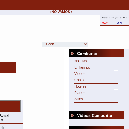
«NO VAMOS A CEDER NUNCA AL CHANTAJE D
Jueves, 6 de Agosto de 2026
MAX
MIN
Camburito
Noticias
El Tiempo
Videos
Chats
Hoteles
Planos
Sitios
Videos Camburito
Actual
0º
mb