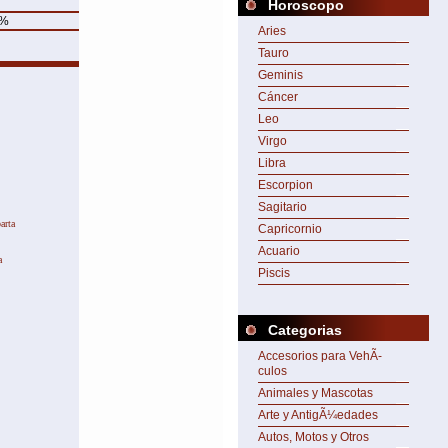
Horoscopo
%
Aries
Tauro
Geminis
Cáncer
Leo
y.
Virgo
Libra
Escorpion
Sagitario
arta
Capricornio
Acuario
a
Piscis
Categorias
Accesorios para VehÃ­
culos
Animales y Mascotas
Arte y AntigÃ¼edades
Autos, Motos y Otros