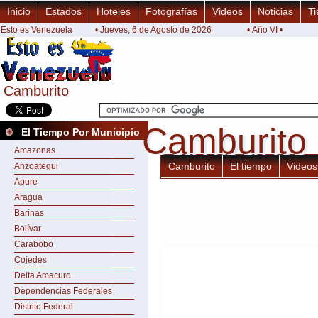
Inicio
Estados
Hoteles
Fotografías
Videos
Noticias
Ti
Esto es Venezuela
• Jueves, 6 de Agosto de 2026
• Año VI •
Camburito
Camburito
Camburito
Camburito
El Tiempo Por Municipio
Amazonas
Camburito
El tiempo
Videos
Anzoategui
Apure
Aragua
Barinas
Bolívar
Carabobo
Cojedes
Delta Amacuro
Dependencias Federales
Distrito Federal