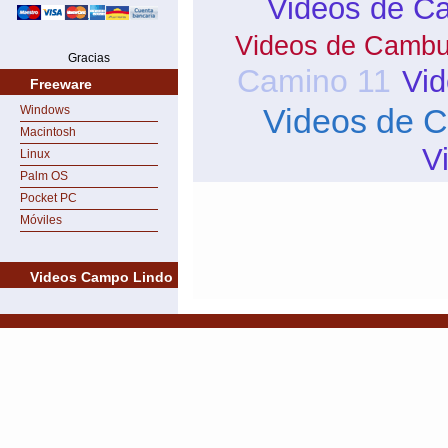
Videos de Ca
Videos de Cambu
Gracias
Camino 11
Vi
Freeware
Videos de 
Windows
Macintosh
V
Linux
Palm OS
Pocket PC
Móviles
Videos Campo Lindo