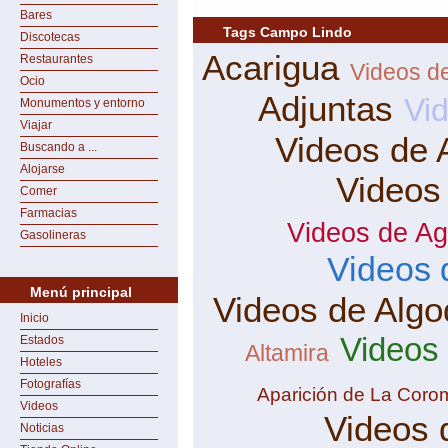
Bares
Tags Campo Lindo
Discotecas
Acarigua
Restaurantes
Videos d
Ocio
Adjuntas
Vi
Monumentos y entorno
Viajar
Videos de 
Buscando a ...
Alojarse
Videos
Comer
Farmacias
Videos de Ag
Gasolineras
Videos 
Menú principal
Videos de Algo
Inicio
Videos
Estados
Altamira
Hoteles
Fotografías
Aparición de La Coro
Videos
Videos 
Noticias