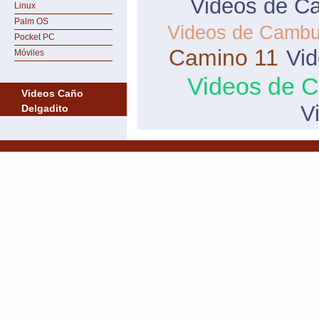
Videos de Ca
Linux
Palm OS
Videos de Cambu
Pocket PC
Camino 11
Vi
Móviles
Videos de 
Videos Caño
V
Delgadito