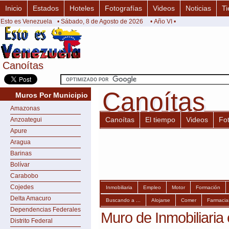
Inicio
Estados
Hoteles
Fotografías
Videos
Noticias
Ti
Esto es Venezuela
• Sábado, 8 de Agosto de 2026
• Año VI •
Canoítas
Canoítas
Canoítas
Canoítas
Muros Por Municipio
Amazonas
Canoítas
El tiempo
Videos
Fo
Anzoategui
Apure
Aragua
Barinas
Bolívar
Carabobo
Cojedes
Inmobiliaria
Empleo
Motor
Formación
Delta Amacuro
Buscando a ...
Alojarse
Comer
Farmacia
Dependencias Federales
Muro de Inmobiliaria
Distrito Federal