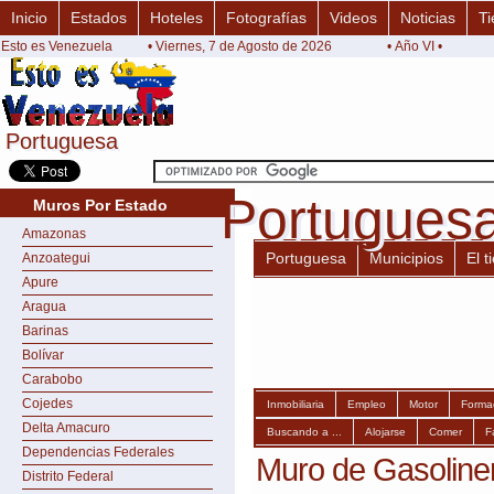
Inicio
Estados
Hoteles
Fotografías
Videos
Noticias
Ti
Esto es Venezuela
• Viernes, 7 de Agosto de 2026
• Año VI •
Portuguesa
Portuguesa
Portugues
Portugues
Muros Por Estado
Amazonas
Portuguesa
Municipios
El 
Anzoategui
Apure
Aragua
Barinas
Bolívar
Carabobo
Cojedes
Inmobiliaria
Empleo
Motor
Forma
Delta Amacuro
Buscando a ...
Alojarse
Comer
F
Dependencias Federales
Muro de Gasoline
Distrito Federal