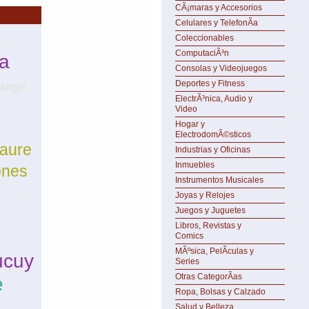
CÃ¡maras y Accesorios
Celulares y TelefonÃ­a
Coleccionables
ComputaciÃ³n
a
Consolas y Videojuegos
Deportes y Fitness
 Angel
ElectrÃ³nica, Audio y
Video
Hogar y
ElectrodomÃ©sticos
raure
Industrias y Oficinas
Inmuebles
ones
Instrumentos Musicales
Joyas y Relojes
Juegos y Juguetes
Libros, Revistas y
Comics
MÃºsica, PelÃ­culas y
ucuy
Series
Otras CategorÃ­as
e
Ropa, Bolsas y Calzado
Salud y Belleza