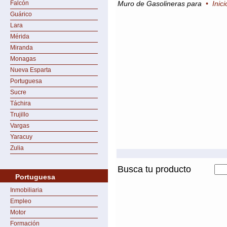
Falcón
Muro de Gasolineras para
•
Inic
Guárico
Lara
Mérida
Miranda
Monagas
Nueva Esparta
Portuguesa
Sucre
Táchira
Trujillo
Vargas
Yaracuy
Zulia
Busca tu producto
Portuguesa
Inmobiliaria
Empleo
Motor
Formación