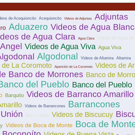
Adjuntas
deos de Acequioncito
Acequioncito
Videos de Adjuntas
Aduazero
Videos de Agua Blanc
ro
ideos de Agua Clara
Videos de Agua de
Agua Clara
 Angel
Videos de Agua Viva
Agua Viva
Algodonal
Algodonal
Videos de Altamira
Altamira
n de La Coromoto
Videos de A
Aparición de La Coromoto
de Banco de Morrones
Banco de Morr
Banco del Pueblo
Banco del Pueblo
Videos de Barranco Amarillo
o
Barquito
Barrancones
marillo
Videos de Barrancones
 Unión
Bisc
Videos de Biscucuy
Barro Unión
Boca de Mont
Videos de Boca de Monte
uy
Boconoíto
Videos de Buena Vista