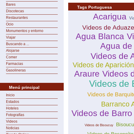
Bares
Tags Portuguesa
Discotecas
Acarigua
Restaurantes
Vi
Ocio
Videos de Aduaze
Monumentos y entorno
Agua Blanca
V
Viajar
Agua de
Buscando a ...
Alojarse
Videos de 
Comer
Videos de Aparició
Farmacias
Gasolineras
Araure
Videos 
Videos de 
Menú principal
Videos de Barquit
Inicio
Estados
Barranco A
Hoteles
Videos de Barro
Fotografías
Videos
Bisouc
Videos de Bisoucuy
Noticias