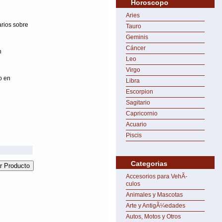
Horoscopo
Aries
arios sobre
Tauro
Geminis
Cáncer
n
Leo
Virgo
o en
Libra
Escorpion
Sagitario
Capricornio
Acuario
Piscis
Categorias
Accesorios para VehÃ­
culos
Animales y Mascotas
Arte y AntigÃ¼edades
Autos, Motos y Otros