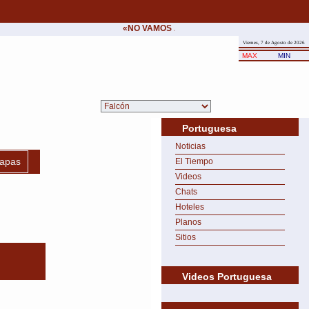
«NO VAMOS A CEDER NUNCA AL CHANTAJE D
Viernes, 7 de Agosto de 2026
MAX
MIN
Portuguesa
Noticias
apas
El Tiempo
Videos
Chats
Hoteles
Planos
Sitios
Videos Portuguesa