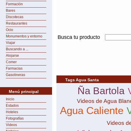
Formación
Bares
Discotecas
Restaurantes
Ocio
Monumentos y entorno
Busca tu producto
Viajar
Buscando a ...
Alojarse
Comer
Farmacias
Gasolineras
Tags Agua Santa
Ña Bartola
Menú principal
Inicio
Videos de Agua Blan
Estados
Agua Caliente
Hoteles
Fotografías
Videos de
Videos