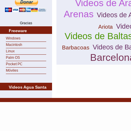
Videos de Ar
Arenas
Videos de 
Gracias
Vide
Ariota
Freeware
Videos de Balta
Windows
Macintosh
Videos de B
Barbacoas
Linux
Barcelon
Palm OS
Pocket PC
Móviles
Videos Agua Santa