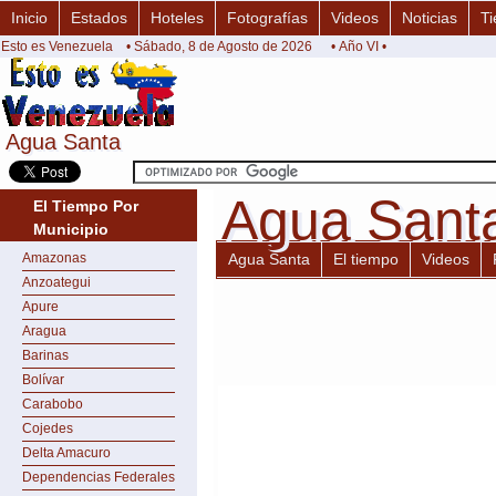
Inicio
Estados
Hoteles
Fotografías
Videos
Noticias
Ti
Esto es Venezuela
• Sábado, 8 de Agosto de 2026
• Año VI •
Agua Santa
Agua Santa
Agua Sant
Agua Sant
El Tiempo Por
Municipio
Amazonas
Agua Santa
El tiempo
Videos
Anzoategui
Apure
Aragua
Barinas
Bolívar
Carabobo
Cojedes
Delta Amacuro
Dependencias Federales