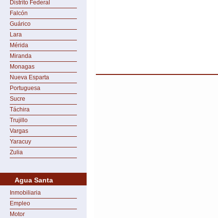
Distrito Federal
Falcón
Guárico
Lara
Mérida
Miranda
Monagas
Nueva Esparta
Portuguesa
Sucre
Táchira
Trujillo
Vargas
Yaracuy
Zulia
Agua Santa
Inmobiliaria
Empleo
Motor