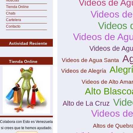
Videos de Ag
Noticias
Tienda Online
Videos de
Chats
Cartelera
Videos 
Contacto
Videos de Agu
Actividad Reciente
Videos de Agu
Ag
Videos de Agua Santa
Tienda Online
Alegr
Videos de Alegría
Videos de Alto Ama
Alto Blasco
Vide
Alto de La Cruz
Videos de
Colabora con Esto es Venezuela
Altos de Quebr
si crees que te hemos ayudado.