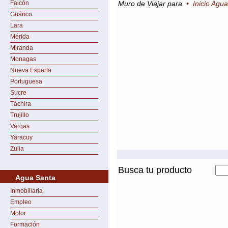
Falcón
Muro de Viajar para
•
Inicio Agu
Guárico
Lara
Mérida
Miranda
Monagas
Nueva Esparta
Portuguesa
Sucre
Táchira
Trujillo
Vargas
Yaracuy
Zulia
Busca tu producto
Agua Santa
Inmobiliaria
Empleo
Motor
Formación