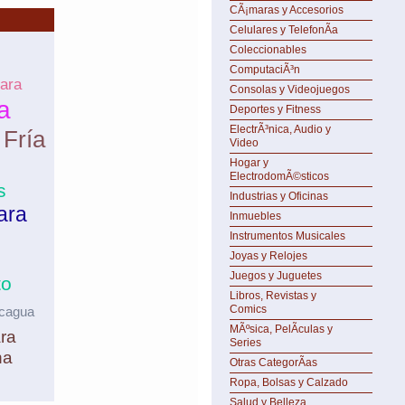
CÃ¡maras y Accesorios
Celulares y TelefonÃ­a
Coleccionables
ComputaciÃ³n
ara
Consolas y Videojuegos
a
Deportes y Fitness
ElectrÃ³nica, Audio y
Fría
Video
Hogar y
ElectrodomÃ©sticos
s
Industrias y Oficinas
ara
Inmuebles
Instrumentos Musicales
Joyas y Relojes
Juegos y Juguetes
to
Libros, Revistas y
Comics
icagua
MÃºsica, PelÃ­culas y
ra
Series
na
Otras CategorÃ­as
Ropa, Bolsas y Calzado
Salud y Belleza