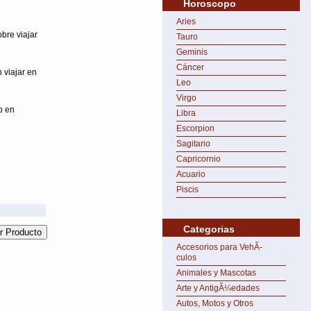
Horoscopo
Aries
bre viajar
Tauro
Geminis
Cáncer
 viajar en
Leo
Virgo
o en
Libra
Escorpion
Sagitario
Capricornio
Acuario
Piscis
Categorias
Accesorios para VehÃ­
culos
Animales y Mascotas
Arte y AntigÃ¼edades
Autos, Motos y Otros