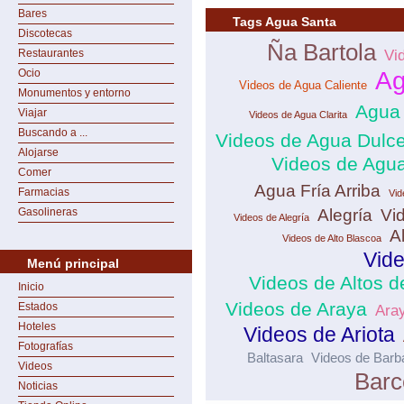
Bares
Tags Agua Santa
Discotecas
Ña Bartola
Restaurantes
Vi
Ocio
Ag
Videos de Agua Caliente
Monumentos y entorno
Agua 
Viajar
Videos de Agua Clarita
Buscando a ...
Videos de Agua Dulc
Alojarse
Videos de Agua
Comer
Agua Fría Arriba
Farmacias
Vid
Gasolineras
Alegría
Vi
Videos de Alegría
A
Videos de Alto Blascoa
Vide
Menú principal
Videos de Altos 
Inicio
Videos de Araya
Estados
Ara
Hoteles
Videos de Ariota
Fotografías
Baltasara
Videos de Bar
Videos
Barc
Noticias