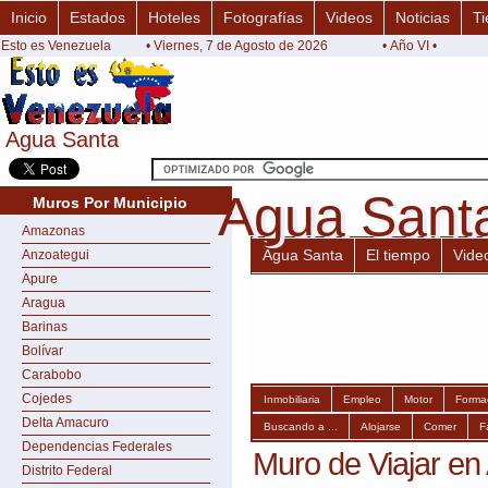
Inicio
Estados
Hoteles
Fotografías
Videos
Noticias
Ti
Esto es Venezuela
• Viernes, 7 de Agosto de 2026
• Año VI •
Agua Santa
Agua Santa
Agua Sant
Agua Sant
Muros Por Municipio
Amazonas
Agua Santa
El tiempo
Vide
Anzoategui
Apure
Aragua
Barinas
Bolívar
Carabobo
Cojedes
Inmobiliaria
Empleo
Motor
Forma
Delta Amacuro
Buscando a ...
Alojarse
Comer
F
Dependencias Federales
Muro de Viajar en
Distrito Federal