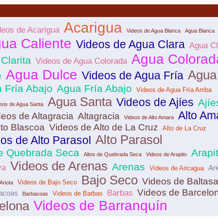
Acarigua
deos de Acarigua
Videos de Agua Blanca
Agua Blanca
ua Caliente
Videos de Agua Clara
Agua Cl
Agua Colorad
Clarita
Videos de Agua Colorada
Agua Dulce
Agua 
Videos de Agua Fría
e
 Fría Abajo
Agua Fría Abajo
Videos de Agua Fría Arriba
Agua Santa
Videos de Ajíes
Ajíe
eos de Agua Santa
Alto Am
deos de Altagracia
Altagracia
Videos de Alto Amara
lto Blascoa
Videos de Alto de La Cruz
Alto de La Cruz
Alto Parasol
os de Alto Parasol
de Quebrada Seca
Arapi
Altos de Quebrada Seca
Videos de Arapito
Videos de Arenas
Arenas
ya
Ar
Videos de Aricagua
Bajo Seco
Videos de Baltasa
Videos de Bajo Seco
Ariota
Videos de Barcelo
Barbas
bacoas
Videos de Barbas
Barbacoas
Videos de Barranquín
elona