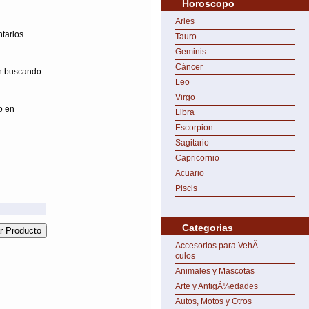
Horoscopo
Aries
ntarios
Tauro
Geminis
Cáncer
on buscando
Leo
Virgo
o en
Libra
Escorpion
Sagitario
Capricornio
Acuario
Piscis
Categorias
Accesorios para VehÃ­
culos
Animales y Mascotas
Arte y AntigÃ¼edades
Autos, Motos y Otros