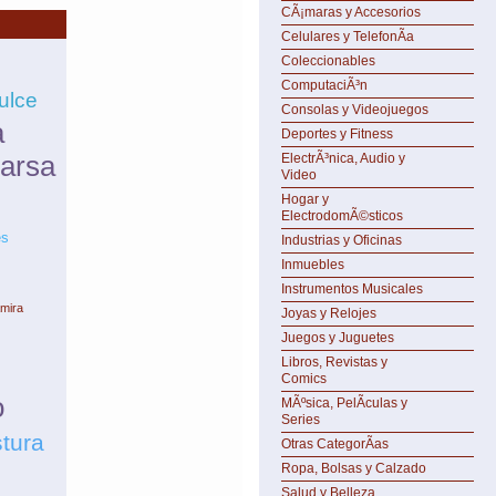
CÃ¡maras y Accesorios
Celulares y TelefonÃ­a
Coleccionables
ComputaciÃ³n
ulce
Consolas y Videojuegos
a
Deportes y Fitness
arsa
ElectrÃ³nica, Audio y
Video
Hogar y
ElectrodomÃ©sticos
es
Industrias y Oficinas
Inmuebles
Instrumentos Musicales
amira
Joyas y Relojes
Juegos y Juguetes
Libros, Revistas y
Comics
o
MÃºsica, PelÃ­culas y
Series
tura
Otras CategorÃ­as
Ropa, Bolsas y Calzado
Salud y Belleza