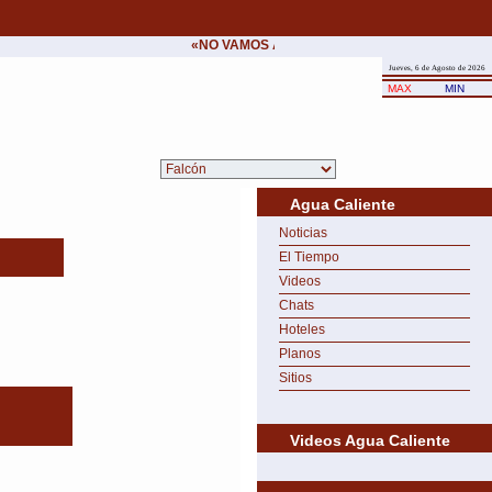
«NO VAMOS A CEDER NUNCA AL CHANTAJE D
Jueves, 6 de Agosto de 2026
MAX
MIN
Agua Caliente
Noticias
El Tiempo
Videos
Chats
Hoteles
Planos
Sitios
Videos Agua Caliente