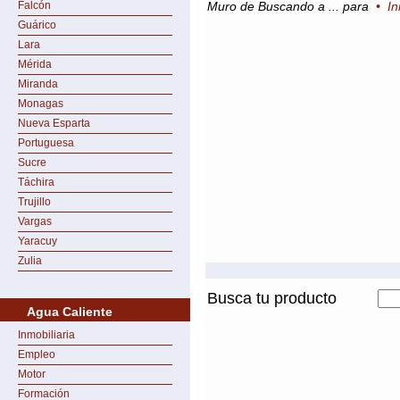
Falcón
Muro de Buscando a ... para
•
In
Guárico
Lara
Mérida
Miranda
Monagas
Nueva Esparta
Portuguesa
Sucre
Táchira
Trujillo
Vargas
Yaracuy
Zulia
Busca tu producto
Agua Caliente
Inmobiliaria
Empleo
Motor
Formación