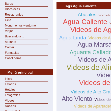
Bares
Tags Agua Caliente
Discotecas
Abejales
Restaurantes
Videos de
Agua Caliente
Ocio
V
Monumentos y entorno
Videos de Ag
Viajar
Buscando a ...
Agua Linda
Videos de 
Alojarse
Agua Mars
Comer
Aguanta Callad
Farmacias
Videos de A
Gasolineras
Videos de Al
Menú principal
Video
Inicio
Videos de
Estados
Hoteles
Videos de Alto Gr
Fotografías
Alto Viento
Videos de
Videos
Videos de Apartade
Noticias