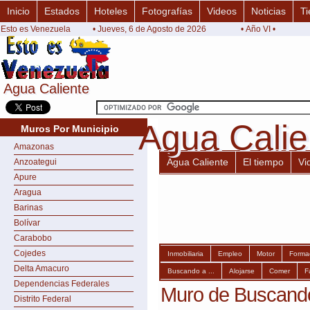
Inicio
Estados
Hoteles
Fotografías
Videos
Noticias
Ti
Esto es Venezuela
• Jueves, 6 de Agosto de 2026
• Año VI •
Agua Caliente
Agua Caliente
Agua Calie
Agua Calie
Muros Por Municipio
Amazonas
Agua Caliente
El tiempo
Vi
Anzoategui
Apure
Aragua
Barinas
Bolívar
Carabobo
Cojedes
Inmobiliaria
Empleo
Motor
Forma
Delta Amacuro
Buscando a ...
Alojarse
Comer
F
Dependencias Federales
Muro de Buscando 
Distrito Federal