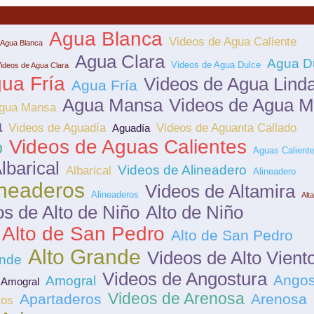
Agua Blanca
Videos de Agua Caliente
 Agua Blanca
Agua Clara
Agua D
Videos de Agua Dulce
ideos de Agua Clara
ua Fría
Videos de Agua Lind
Agua Fría
Agua Mansa
Videos de Agua M
Agua Mansa
a
Videos de Aguadía
Videos de Aguanta Callado
Aguadía
Videos de Aguas Calientes
o
Aguas Calient
lbarical
Videos de Alineadero
Albarical
Alineadero
ineaderos
Videos de Altamira
Alineaderos
Alt
s de Alto de Niño
Alto de Niño
 Alto de San Pedro
Alto de San Pedro
Alto Grande
Videos de Alto Vient
ande
Videos de Angostura
Angos
Amogral
 Amogral
Videos de Arenosa
Apartaderos
Arenosa
ros