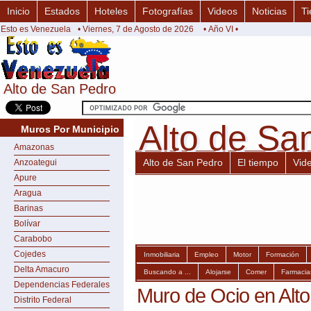
Inicio
Estados
Hoteles
Fotografías
Videos
Noticias
Ti
Esto es Venezuela
• Viernes, 7 de Agosto de 2026
• Año VI •
Alto de San Pedro
Alto de San Pedro
Alto de Sa
Alto de Sa
Muros Por Municipio
Amazonas
Alto de San Pedro
El tiempo
Vid
Anzoategui
Apure
Aragua
Barinas
Bolívar
Carabobo
Cojedes
Inmobiliaria
Empleo
Motor
Formación
Delta Amacuro
Buscando a ...
Alojarse
Comer
Farmacia
Dependencias Federales
Muro de Ocio en Alt
Distrito Federal