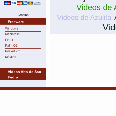
Videos de 
Gracias
Videos de Azulita
Freeware
Vid
Windows
Macintosh
Linux
Palm OS
Pocket PC
Móviles
Videos Alto de San
Pedro