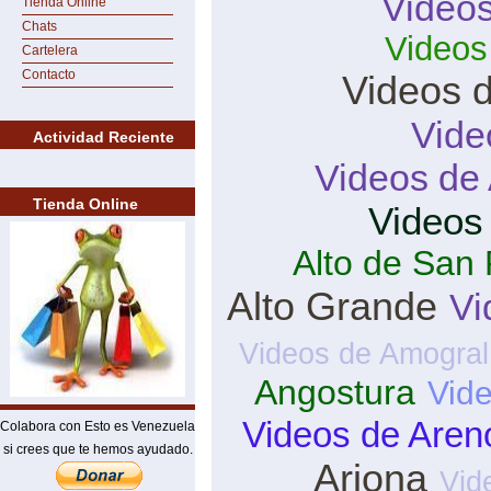
Videos
Tienda Online
Chats
Videos
Cartelera
Contacto
Videos d
Vide
Actividad Reciente
Videos de 
Tienda Online
Videos
Alto de San
Alto Grande
Vi
Videos de Amogral
Angostura
Vid
Videos de Aren
Colabora con Esto es Venezuela
si crees que te hemos ayudado.
Arjona
Vid