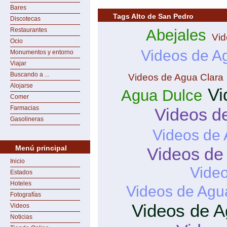
Bares
Tags Alto de San Pedro
Discotecas
Restaurantes
Abejales
Vid
Ocio
Videos de A
Monumentos y entorno
Viajar
Buscando a ...
Videos de Agua Clara
Alojarse
Vi
Agua Dulce
Comer
Farmacias
Videos d
Gasolineras
Videos de
Menú principal
Videos de
Inicio
Vide
Estados
Hoteles
Videos de Agu
Fotografías
Videos de A
Videos
Noticias