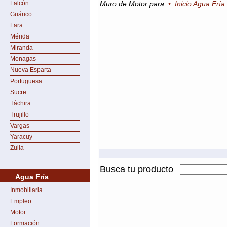
Falcón
Muro de Motor para
•
Inicio Agua Fría
Guárico
Lara
Mérida
Miranda
Monagas
Nueva Esparta
Portuguesa
Sucre
Táchira
Trujillo
Vargas
Yaracuy
Zulia
Busca tu producto
Agua Fría
Inmobiliaria
Empleo
Motor
Formación