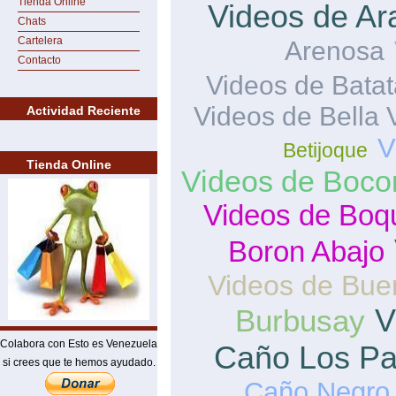
Tienda Online
Videos de Ar
Chats
Cartelera
Arenosa
Contacto
Videos de Batat
Videos de Bella 
Actividad Reciente
V
Betijoque
Tienda Online
Videos de Boco
Videos de Boq
Boron Abajo
Videos de Bue
V
Burbusay
Colabora con Esto es Venezuela
Caño Los Pa
si crees que te hemos ayudado.
Caño Negro