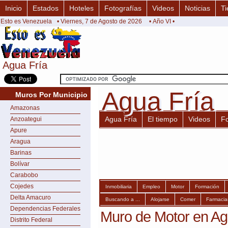
Inicio
Estados
Hoteles
Fotografías
Videos
Noticias
Ti
Esto es Venezuela
• Viernes, 7 de Agosto de 2026
• Año VI •
Agua Fría
Agua Fría
Agua Fría
Agua Fría
Muros Por Municipio
Amazonas
Agua Fría
El tiempo
Videos
F
Anzoategui
Apure
Aragua
Barinas
Bolívar
Carabobo
Cojedes
Inmobiliaria
Empleo
Motor
Formación
Delta Amacuro
Buscando a ...
Alojarse
Comer
Farmacia
Dependencias Federales
Muro de Motor en Ag
Distrito Federal