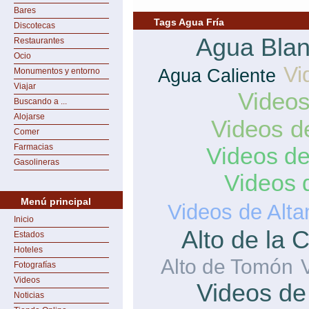
Bares
Tags Agua Fría
Discotecas
Agua Bla
Restaurantes
Ocio
Vi
Agua Caliente
Monumentos y entorno
Viajar
Videos
Buscando a ...
Alojarse
Videos d
Comer
Farmacias
Videos d
Gasolineras
Videos 
Menú principal
Videos de Alta
Inicio
Alto de la 
Estados
Hoteles
Alto de Tomón
Fotografías
Videos
Videos de
Noticias