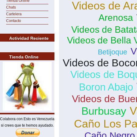
Tienda Online
Videos de Ar
Chats
Cartelera
Arenosa
Contacto
Videos de Batat
Videos de Bella 
Actividad Reciente
V
Betijoque
Tienda Online
Videos de Boco
Videos de Boq
Boron Abajo
Videos de Bue
V
Burbusay
Colabora con Esto es Venezuela
Caño Los Pa
si crees que te hemos ayudado.
Caño Negro