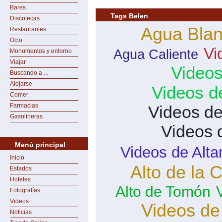
Bares
Tags Belen
Discotecas
Agua Bla
Restaurantes
Ocio
Vi
Agua Caliente
Monumentos y entorno
Viajar
Videos
Buscando a ...
Alojarse
Videos d
Comer
Farmacias
Videos d
Gasolineras
Videos 
Menú principal
Videos de Alta
Inicio
Alto de la 
Estados
Hoteles
Alto de Tomón
Fotografías
Videos
Videos de
Noticias