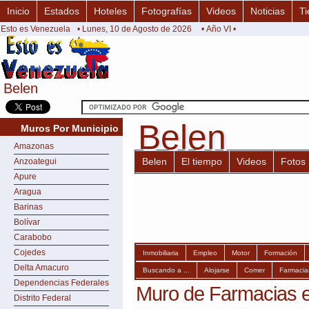
Inicio
Estados
Hoteles
Fotografías
Videos
Noticias
Ti
Esto es Venezuela
• Lunes, 10 de Agosto de 2026
• Año VI •
Belen
Belen
Belen
Belen
Muros Por Municipio
Amazonas
Belen
El tiempo
Videos
Fotos
Anzoategui
Apure
Aragua
Barinas
Bolívar
Carabobo
Cojedes
Inmobiliaria
Empleo
Motor
Formación
Delta Amacuro
Buscando a ...
Alojarse
Comer
Farmacia
Dependencias Federales
Muro de Farmacias 
Distrito Federal