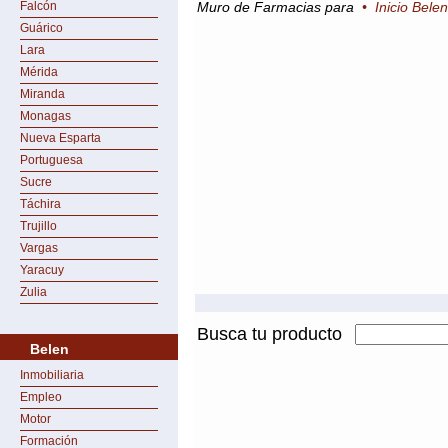
Falcón
Muro de Farmacias para
•
Inicio Belen
Guárico
Lara
Mérida
Miranda
Monagas
Nueva Esparta
Portuguesa
Sucre
Táchira
Trujillo
Vargas
Yaracuy
Zulia
Busca tu producto
Belen
Inmobiliaria
Empleo
Motor
Formación