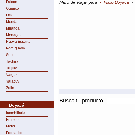
Falcón
Muro de Viajar para
•
Inicio Boyacá
Guárico
Lara
Mérida
Miranda
Monagas
Nueva Esparta
Portuguesa
Sucre
Táchira
Trujillo
Vargas
Yaracuy
Zulia
Busca tu producto
Boyacá
Inmobiliaria
Empleo
Motor
Formación