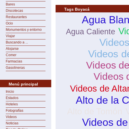
Bares
Tags Boyacá
Discotecas
Agua Bla
Restaurantes
Ocio
Vi
Agua Caliente
Monumentos y entorno
Viajar
Videos
Buscando a ...
Alojarse
Videos d
Comer
Farmacias
Videos d
Gasolineras
Videos 
Menú principal
Videos de Alta
Inicio
Alto de la 
Estados
Hoteles
Alto de Tomón
Fotografías
Videos
Videos de
Noticias