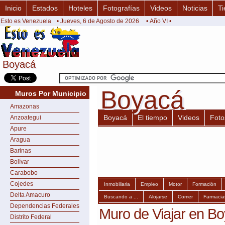
Inicio
Estados
Hoteles
Fotografías
Videos
Noticias
Ti
Esto es Venezuela
• Jueves, 6 de Agosto de 2026
• Año VI •
Boyacá
Boyacá
Boyacá
Boyacá
Muros Por Municipio
Amazonas
Boyacá
El tiempo
Videos
Foto
Anzoategui
Apure
Aragua
Barinas
Bolívar
Carabobo
Cojedes
Inmobiliaria
Empleo
Motor
Formación
Delta Amacuro
Buscando a ...
Alojarse
Comer
Farmacia
Dependencias Federales
Muro de Viajar en B
Distrito Federal