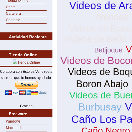
Tienda Online
Videos de Ar
Chats
Cartelera
Arenosa
Contacto
Videos de Batat
Videos de Bella 
Actividad Reciente
V
Betijoque
Tienda Online
Videos de Boco
Videos de Boq
Colabora con Esto es Venezuela
si crees que te hemos ayudado.
Boron Abajo
Videos de Bue
V
Burbusay
Gracias
Freeware
Caño Los Pa
Windows
Caño Negro
Macintosh