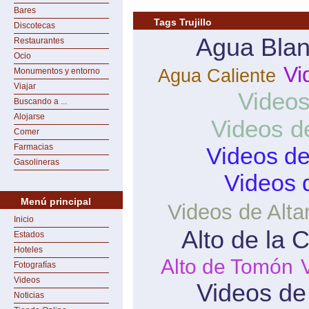
Bares
Tags Trujillo
Discotecas
Agua Bla
Restaurantes
Ocio
Vi
Agua Caliente
Monumentos y entorno
Viajar
Videos
Buscando a ...
Alojarse
Videos d
Comer
Farmacias
Videos d
Gasolineras
Videos 
Menú principal
Videos de Alta
Inicio
Alto de la 
Estados
Hoteles
Alto de Tomón
Fotografías
Videos
Videos de
Noticias