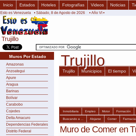
Inicio
Estados
Hoteles
Fotografías
Videos
Noticias
Ti
Esto es Venezuela
• Sábado, 8 de Agosto de 2026
• Año VI •
Trujillo
Trujillo
Trujillo
Trujillo
Muros Por Estado
Amazonas
Trujillo
Municipios
El tiempo
V
Anzoategui
Apure
Aragua
Barinas
Bolívar
Carabobo
Cojedes
Inmobiliaria
Empleo
Motor
Formación
Delta Amacuro
Buscando a ...
Alojarse
Comer
Farmacia
Dependencias Federales
Muro de Comer en Tru
Distrito Federal