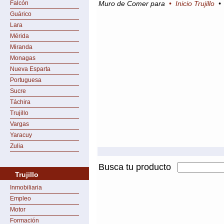
Falcón
Muro de Comer para
•
Inicio Trujillo
Guárico
Lara
Mérida
Miranda
Monagas
Nueva Esparta
Portuguesa
Sucre
Táchira
Trujillo
Vargas
Yaracuy
Zulia
Busca tu producto
Trujillo
Inmobiliaria
Empleo
Motor
Formación