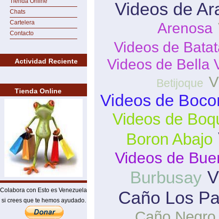
Tienda Online
Videos de Ar
Chats
Cartelera
Arenosa
Contacto
Videos de Batat
Videos de Bella 
Actividad Reciente
V
Betijoque
Tienda Online
Videos de Boco
Videos de Boq
Boron Abajo
Videos de Bue
V
Burbusay
Colabora con Esto es Venezuela
Caño Los Pa
si crees que te hemos ayudado.
Caño Negro