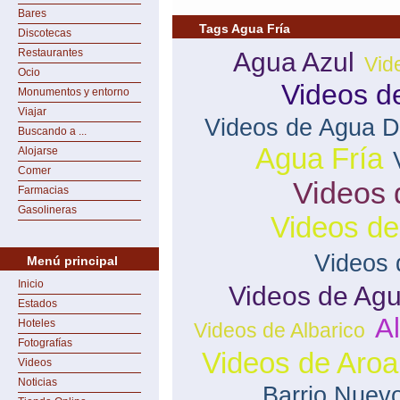
Bares
Tags Agua Fría
Discotecas
Restaurantes
Agua Azul
Vid
Ocio
Videos d
Monumentos y entorno
Viajar
Videos de Agua D
Buscando a ...
Agua Fría
Alojarse
Comer
Videos 
Farmacias
Gasolineras
Videos d
Videos 
Menú principal
Inicio
Videos de Agu
Estados
Al
Hoteles
Videos de Albarico
Fotografías
Videos de Aroa
Videos
Noticias
Barrio Nuev