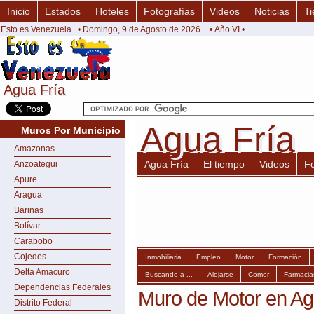
Inicio
Estados
Hoteles
Fotografías
Videos
Noticias
Ti
Esto es Venezuela
• Domingo, 9 de Agosto de 2026
• Año VI •
Agua Fría
Agua Fría
Agua Fría
Agua Fría
Muros Por Municipio
Amazonas
Agua Fría
El tiempo
Videos
F
Anzoategui
Apure
Aragua
Barinas
Bolívar
Carabobo
Cojedes
Inmobiliaria
Empleo
Motor
Formación
Delta Amacuro
Buscando a ...
Alojarse
Comer
Farmacia
Dependencias Federales
Muro de Motor en Ag
Distrito Federal