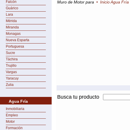
Falcón
Muro de Motor para
•
Inicio Agua Fría
Guárico
Lara
Mérida
Miranda
Monagas
Nueva Esparta
Portuguesa
Sucre
Táchira
Trujillo
Vargas
Yaracuy
Zulia
Busca tu producto
Agua Fría
Inmobiliaria
Empleo
Motor
Formación